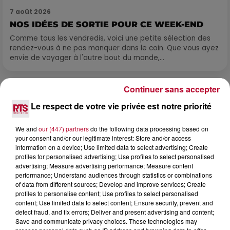
7 août 2026
NOS IDÉES DE SORTIE POUR CE WEEK-END
Comme tous les vendredis, voici une petite sélection des
rendez-vous à ne pas manquer dans le coin. Que vous ayez
envie de voyager à l'autre bout du monde,...
Continuer sans accepter
Le respect de votre vie privée est notre priorité
We and
our (447) partners
do the following data processing based on
your consent and/or our legitimate interest: Store and/or access
information on a device; Use limited data to select advertising; Create
profiles for personalised advertising; Use profiles to select personalised
advertising; Measure advertising performance; Measure content
performance; Understand audiences through statistics or combinations
of data from different sources; Develop and improve services; Create
profiles to personalise content; Use profiles to select personalised
content; Use limited data to select content; Ensure security, prevent and
detect fraud, and fix errors; Deliver and present advertising and content;
Save and communicate privacy choices. These technologies may
7 août 2026