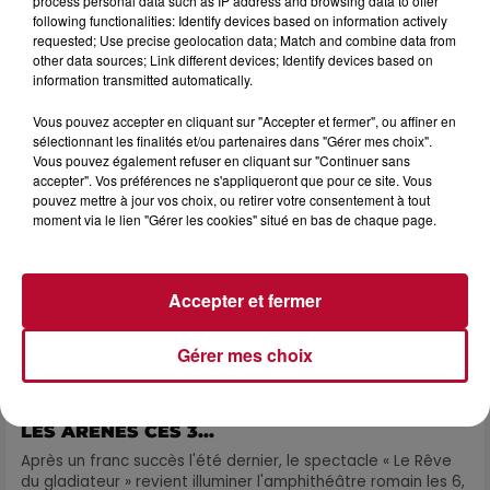
process personal data such as IP address and browsing data to offer
DINER CONCERT À LA MJC DE MARSEILLAN
following functionalities: Identify devices based on information actively
requested; Use precise geolocation data; Match and combine data from
other data sources; Link different devices; Identify devices based on
information transmitted automatically.
Vous pouvez accepter en cliquant sur "Accepter et fermer", ou affiner en
sélectionnant les finalités et/ou partenaires dans "Gérer mes choix".
Vous pouvez également refuser en cliquant sur "Continuer sans
accepter". Vos préférences ne s'appliqueront que pour ce site. Vous
pouvez mettre à jour vos choix, ou retirer votre consentement à tout
moment via le lien "Gérer les cookies" situé en bas de chaque page.
Accepter et fermer
Gérer mes choix
6 août 2026
NÎMES : « LE RÊVE DU GLADIATEUR » INVESTIT
LES ARÈNES CES 3...
Après un franc succès l'été dernier, le spectacle « Le Rêve
du gladiateur » revient illuminer l'amphithéâtre romain les 6,