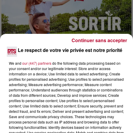
Continuer sans accepter
Le respect de votre vie privée est notre priorité
We and
our (447) partners
do the following data processing based on
7 août 2026
your consent and/or our legitimate interest: Store and/or access
NOS IDÉES DE SORTIE POUR CE WEEK-END
information on a device; Use limited data to select advertising; Create
profiles for personalised advertising; Use profiles to select personalised
Comme tous les vendredis, voici une petite sélection des
advertising; Measure advertising performance; Measure content
rendez-vous à ne pas manquer dans le coin. Que vous ayez
performance; Understand audiences through statistics or combinations
envie de voyager à l'autre bout du monde,...
of data from different sources; Develop and improve services; Create
profiles to personalise content; Use profiles to select personalised
content; Use limited data to select content; Ensure security, prevent and
detect fraud, and fix errors; Deliver and present advertising and content;
Save and communicate privacy choices. These technologies may
process personal data such as IP address and browsing data to offer
following functionalities: Identify devices based on information actively
requested; Use precise geolocation data; Match and combine data from