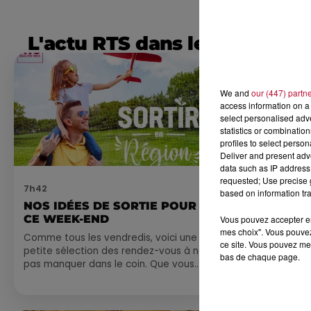
L'actu RTS dans le Sud
We and
our (447) partn
access information on a 
select personalised ad
statistics or combinatio
profiles to select person
Deliver and present adv
data such as IP address 
requested; Use precise g
7h42
0h01
based on information tra
NOS IDÉES DE SORTIE POUR
DINER CON
CE WEEK-END
MARSEILL
Vous pouvez accepter en 
mes choix". Vous pouvez
Comme tous les vendredis, voici une
ce site. Vous pouvez met
petite sélection des rendez-vous à ne
bas de chaque page.
pas manquer dans le coin. Que vous
ayez envie de voyager à l'autre bout
du monde,...