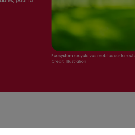
ables, pour la
Ecosystem recycle vos mobiles sur la rout
Crédit :
Illustration