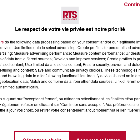
Contin
Voir plus
Le respect de votre vie privée est notre priorité
ers
do the following data processing based on your consent and/or our legitimate int
device; Use limited data to select advertising; Create profiles for personalised adver
vertising; Measure advertising performance; Measure content performance; Unders
ns of data from different sources; Develop and improve services; Create profiles to 
alised content; Use limited data to select content; Ensure security, prevent and detect
ertising and content; Save and communicate privacy choices. These technologies
and browsing data to offer following functionalities: Identify devices based on infor
eolocation data; Match and combine data from other data sources; Link different de
6 août 2026
nsmitted automatically.
CERT À LA MJC DE
NÎMES : « LE RÊVE DU
AN
GLADIATEUR » INVESTIT L
cliquant sur "Accepter et fermer", ou affiner en sélectionnant les finalités et/ou pa
 également refuser en cliquant sur "Continuer sans accepter". Vos préférences ne 
ARÈNES CES 3...
tre à jour vos choix, ou retirer votre consentement à tout moment via le lien "Gérer 
Après un franc succès l'été dernier,
spectacle « Le Rêve du gladiateur 
revient illuminer l'amphithéâtre
romain les 6, 7 et 8 août. Une fres
nocturne...