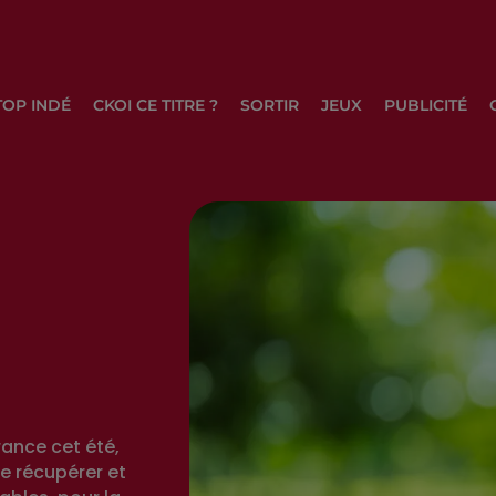
TOP INDÉ
CKOI CE TITRE ?
SORTIR
JEUX
PUBLICITÉ
rance cet été,
e récupérer et