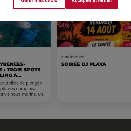
Gérer mes choix
Accepter et fermer
3 août 2026
PYRÉNÉES-
SOIRÉE DJ PLAYA
 : TROIS SPOTS
LING À
.
bouteilles de plongée
diplômes complexes
la vie sous-marine. Cet
, un tuba et une paire