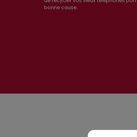
de recycler vos vieux téléphones port
bonne cause.