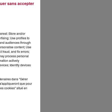
uer sans accepter
Publié : 12 juillet 2021 à 10h27 par Loris
erest: Store and/or
tising; Use profiles to
tand audiences through
personalise content; Use
 fraud, and fix errors;
 may process personal
mation actively
vices; Identify devices
ES
rtenaires dans "Gérer
s'appliqueront que pour
les cookies" situé en
 le
»
que