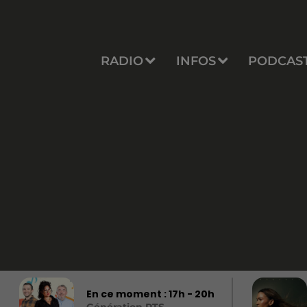
RADIO
INFOS
PODCAS
En ce moment :
17
h -
20
h
Génération RTS,