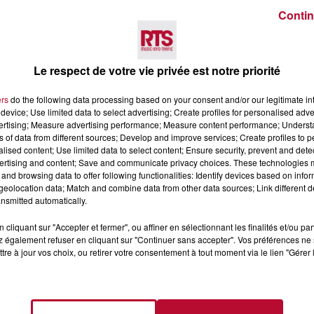
Contin
Voir plus
Le respect de votre vie privée est notre priorité
ers
do the following data processing based on your consent and/or our legitimate int
device; Use limited data to select advertising; Create profiles for personalised adver
vertising; Measure advertising performance; Measure content performance; Unders
ns of data from different sources; Develop and improve services; Create profiles to 
alised content; Use limited data to select content; Ensure security, prevent and detect
ertising and content; Save and communicate privacy choices. These technologies
and browsing data to offer following functionalities: Identify devices based on infor
eolocation data; Match and combine data from other data sources; Link different de
nsmitted automatically.
4 août 2026
 POLYNÉSIE À
HÉRAULT, PYRÉNÉES-
cliquant sur "Accepter et fermer", ou affiner en sélectionnant les finalités et/ou pa
AC
ORIENTALES : TROIS SPOT
 également refuser en cliquant sur "Continuer sans accepter". Vos préférences ne 
DE SNORKELING À
tre à jour vos choix, ou retirer votre consentement à tout moment via le lien "Gérer 
EXPLORER...
Pas besoin de bouteilles de plong
lourdes ni de diplômes complexes
pour observer la vie sous-marine. 
été, un masque, un tuba et une pai