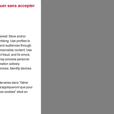
uer sans accepter
Publié : 12 juillet 2021 à 10h27 par Corentin Aubry
erest: Store and/or
tising; Use profiles to
tand audiences through
personalise content; Use
 fraud, and fix errors;
 may process personal
mation actively
vices; Identify devices
rtenaires dans "Gérer
S
s'appliqueront que pour
les cookies" situé en
ée
Cet
re