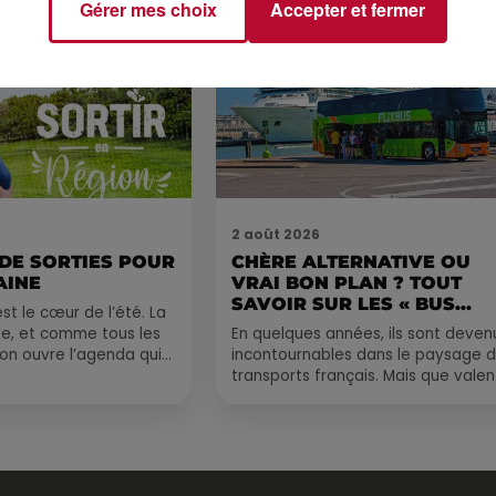
de palmes...
Gérer mes choix
Accepter et fermer
2 août 2026
 DE SORTIES POUR
CHÈRE ALTERNATIVE OU
AINE
VRAI BON PLAN ? TOUT
SAVOIR SUR LES « BUS...
st le cœur de l’été. La
e, et comme tous les
En quelques années, ils sont deven
, on ouvre l’agenda qui
incontournables dans le paysage 
 rempli ! Entre
transports français. Mais que valen
vraiment les bus longue distance ?
Entre petits...