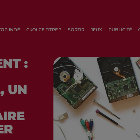
TOP INDÉ
CKOI CE TITRE ?
SORTIR
JEUX
PUBLICITÉ
NT :
, UN
IRE
ER