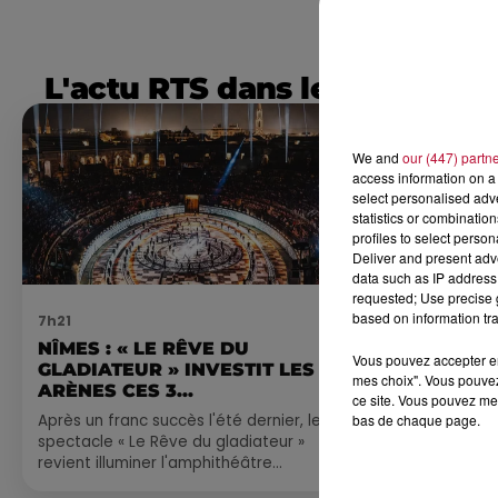
L'actu RTS dans le Sud
We and
our (447) partn
access information on a 
select personalised ad
statistics or combinatio
profiles to select person
Deliver and present adv
data such as IP address 
requested; Use precise g
based on information tra
7h21
4 août 2026
NÎMES : « LE RÊVE DU
FÊTE DE LA
Vous pouvez accepter en 
GLADIATEUR » INVESTIT LES
VILLEVEYR
mes choix". Vous pouvez
ARÈNES CES 3...
ce site. Vous pouvez met
Après un franc succès l'été dernier, le
bas de chaque page.
spectacle « Le Rêve du gladiateur »
revient illuminer l'amphithéâtre
romain les 6, 7 et 8 août. Une fresque