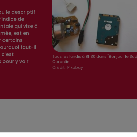
u le descriptif
l’indice de
tale qui vise à
mmée, est en
r certains
ourquoi faut-il
 c’est
Tous les lundis à 8h30 dans "Bonjour le S
 pour y voir
Corentin.
Crédit :
Pixabay