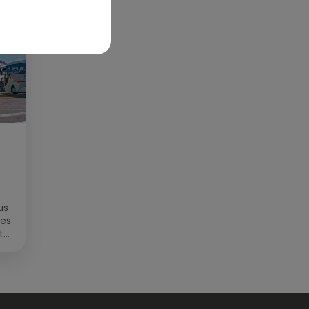
us
des
t