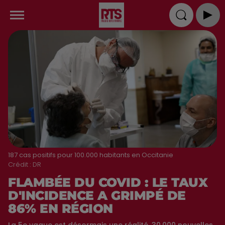
187 cas positifs pour 100.000 habitants en Occitanie
Crédit :
DR
FLAMBÉE DU COVID : LE TAUX
D'INCIDENCE A GRIMPÉ DE
86% EN RÉGION