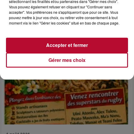
sélectionnant les finalités et/ou partenaires dans "Gérer mes choix".
6 août 2026
Vous pouvez également refuser en cliquant sur "Continuer sans
NÎMES : « LE RÊVE DU GLADIATEUR » INVESTIT
accepter". Vos préférences ne s'appliqueront que pour ce site. Vous
LES ARÈNES CES 3...
pouvez mettre à jour vos choix, ou retirer votre consentement à tout
moment via le lien "Gérer les cookies" situé en bas de chaque page.
Après un franc succès l'été dernier, le spectacle « Le Rêve
du gladiateur » revient illuminer l'amphithéâtre romain les 6,
7 et 8 août. Une fresque nocturne...
Accepter et fermer
Gérer mes choix