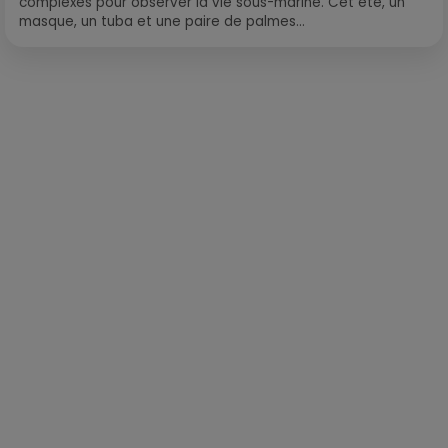
complexes pour observer la vie sous-marine. Cet été, un
masque, un tuba et une paire de palmes...
Publié : 24 novembre 2021 à 10h40 par Loris