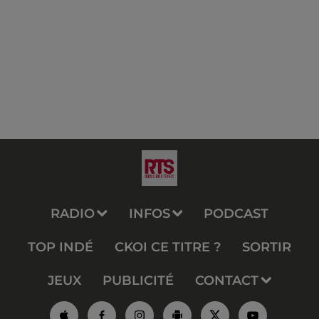
RADIO
INFOS
PODCAST
TOP INDÉ
CKOI CE TITRE ?
SORTIR
JEUX
PUBLICITÉ
CONTACT