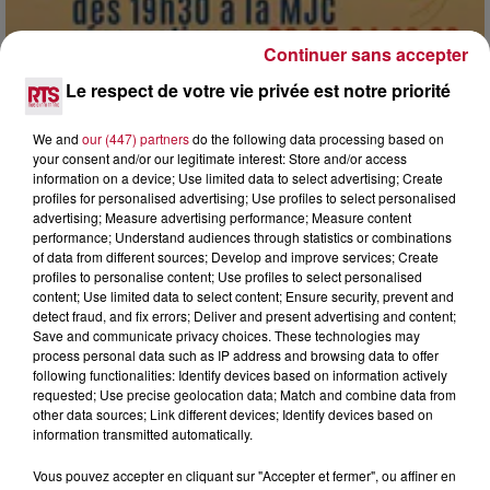
Continuer sans accepter
Le respect de votre vie privée est notre priorité
7 août 2026
DINER CONCERT À LA MJC DE MARSEILLAN
We and
our (447) partners
do the following data processing based on
your consent and/or our legitimate interest: Store and/or access
information on a device; Use limited data to select advertising; Create
profiles for personalised advertising; Use profiles to select personalised
advertising; Measure advertising performance; Measure content
performance; Understand audiences through statistics or combinations
of data from different sources; Develop and improve services; Create
profiles to personalise content; Use profiles to select personalised
content; Use limited data to select content; Ensure security, prevent and
detect fraud, and fix errors; Deliver and present advertising and content;
Save and communicate privacy choices. These technologies may
process personal data such as IP address and browsing data to offer
following functionalities: Identify devices based on information actively
requested; Use precise geolocation data; Match and combine data from
other data sources; Link different devices; Identify devices based on
information transmitted automatically.
Vous pouvez accepter en cliquant sur "Accepter et fermer", ou affiner en