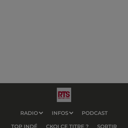
RADIO
INFOS
PODCAST
TOP INDÉ
CKOI CE TITRE ?
SORTIR