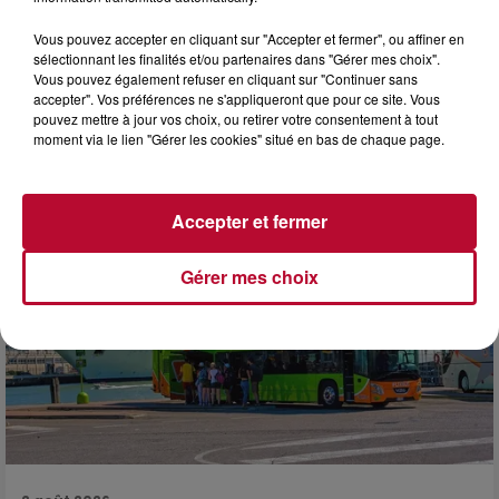
3 août 2026
Vous pouvez accepter en cliquant sur "Accepter et fermer", ou affiner en
sélectionnant les finalités et/ou partenaires dans "Gérer mes choix".
NOS IDÉES DE SORTIES POUR CETTE SEMAINE
Vous pouvez également refuser en cliquant sur "Continuer sans
Début août, c’est le cœur de l’été. La semaine débute, et
accepter". Vos préférences ne s'appliqueront que pour ce site. Vous
comme tous les lundis de l’été, on ouvre l’agenda qui est
pouvez mettre à jour vos choix, ou retirer votre consentement à tout
encore bien rempli ! Entre sessions...
moment via le lien "Gérer les cookies" situé en bas de chaque page.
Accepter et fermer
Gérer mes choix