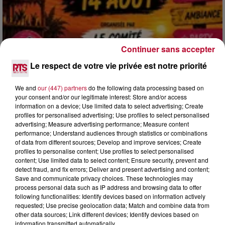
Continuer sans accepter
3 août 2026
Le respect de votre vie privée est notre priorité
SOIRÉE DJ PLAYA
We and
our (447) partners
do the following data processing based on
your consent and/or our legitimate interest: Store and/or access
information on a device; Use limited data to select advertising; Create
profiles for personalised advertising; Use profiles to select personalised
advertising; Measure advertising performance; Measure content
performance; Understand audiences through statistics or combinations
of data from different sources; Develop and improve services; Create
profiles to personalise content; Use profiles to select personalised
content; Use limited data to select content; Ensure security, prevent and
detect fraud, and fix errors; Deliver and present advertising and content;
Save and communicate privacy choices. These technologies may
process personal data such as IP address and browsing data to offer
following functionalities: Identify devices based on information actively
requested; Use precise geolocation data; Match and combine data from
other data sources; Link different devices; Identify devices based on
information transmitted automatically.