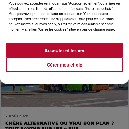
NOS IDÉES DE SORTIES POUR CETTE SEMAINE
Vous pouvez accepter en cliquant sur "Accepter et fermer", ou affiner en
sélectionnant les finalités et/ou partenaires dans "Gérer mes choix".
Début août, c’est le cœur de l’été. La semaine débute, et
Vous pouvez également refuser en cliquant sur "Continuer sans
comme tous les lundis de l’été, on ouvre l’agenda qui est
accepter". Vos préférences ne s'appliqueront que pour ce site. Vous
encore bien rempli ! Entre sessions...
pouvez mettre à jour vos choix, ou retirer votre consentement à tout
moment via le lien "Gérer les cookies" situé en bas de chaque page.
Accepter et fermer
Gérer mes choix
2 août 2026
CHÈRE ALTERNATIVE OU VRAI BON PLAN ?
TOUT SAVOIR SUR LES « BUS...