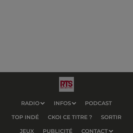
RADIO
INFOS
PODCAST
TOP INDÉ
CKOI CE TITRE ?
SORTIR
JEUX
PUBLICITÉ
CONTACT