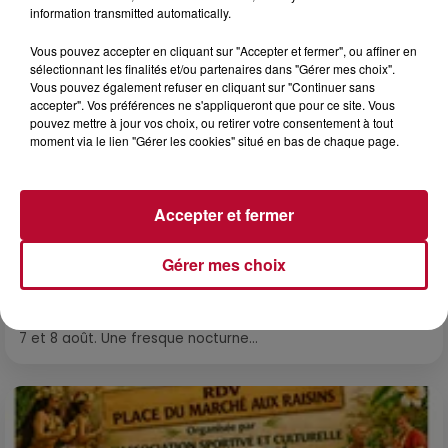
information transmitted automatically.
Vous pouvez accepter en cliquant sur "Accepter et fermer", ou affiner en
sélectionnant les finalités et/ou partenaires dans "Gérer mes choix".
Vous pouvez également refuser en cliquant sur "Continuer sans
accepter". Vos préférences ne s'appliqueront que pour ce site. Vous
pouvez mettre à jour vos choix, ou retirer votre consentement à tout
moment via le lien "Gérer les cookies" situé en bas de chaque page.
Accepter et fermer
6 août 2026
NÎMES : « LE RÊVE DU GLADIATEUR » INVESTIT
Gérer mes choix
LES ARÈNES CES 3...
Après un franc succès l'été dernier, le spectacle « Le Rêve
du gladiateur » revient illuminer l'amphithéâtre romain les 6,
7 et 8 août. Une fresque nocturne...