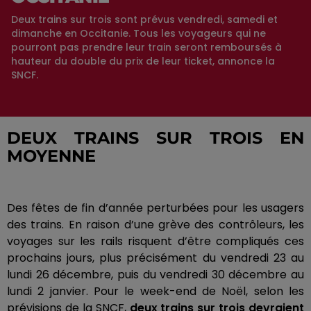
Deux trains sur trois sont prévus vendredi, samedi et
dimanche en Occitanie. Tous les voyageurs qui ne
pourront pas prendre leur train seront remboursés à
hauteur du double du prix de leur ticket, annonce la
SNCF.
DEUX TRAINS SUR TROIS EN
MOYENNE
Des fêtes de fin d’année perturbées pour les usagers
des trains.
En raison d’une grève des contrôleurs, les
voyages sur les rails risquent d’être compliqués ces
prochains jours, plus précisément du vendredi 23 au
lundi 26 décembre, puis du vendredi 30 décembre au
lundi
2 janvier.
Pour le week-end de Noël, selon les
prévisions de la SNCF,
deux trains sur trois devraient