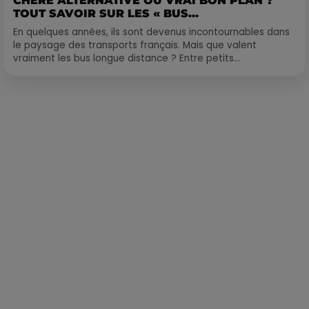
CHÈRE ALTERNATIVE OU VRAI BON PLAN ?
TOUT SAVOIR SUR LES « BUS...
En quelques années, ils sont devenus incontournables dans
le paysage des transports français. Mais que valent
vraiment les bus longue distance ? Entre petits...
Publié : 21 décembre 2022 à 12h10 par Corentin Aubry