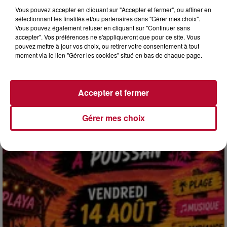
Vous pouvez accepter en cliquant sur "Accepter et fermer", ou affiner en
sélectionnant les finalités et/ou partenaires dans "Gérer mes choix".
Vous pouvez également refuser en cliquant sur "Continuer sans
accepter". Vos préférences ne s'appliqueront que pour ce site. Vous
pouvez mettre à jour vos choix, ou retirer votre consentement à tout
moment via le lien "Gérer les cookies" situé en bas de chaque page.
4 août 2026
HÉRAULT, PYRÉNÉES-ORIENTALES : TROIS
SPOTS DE SNORKELING À EXPLORER...
Pas besoin de bouteilles de plongée lourdes ni de diplômes
Accepter et fermer
complexes pour observer la vie sous-marine. Cet été, un
masque, un tuba et une paire de palmes...
Gérer mes choix