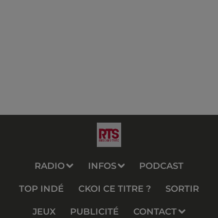
RADIO
INFOS
PODCAST
TOP INDÉ
CKOI CE TITRE ?
SORTIR
JEUX
PUBLICITÉ
CONTACT