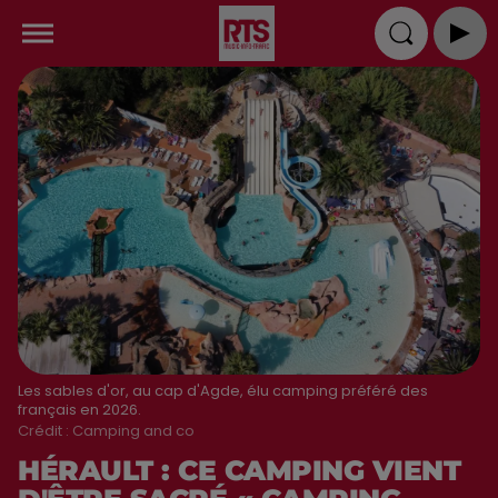
Les sables d'or, au cap d'Agde, élu camping préféré des
français en 2026.
Crédit :
Camping and co
HÉRAULT : CE CAMPING VIENT