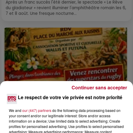
Après un franc succès l'été dernier, le spectacle « Le Rêve
du gladiateur » revient illuminer l'amphithéâtre romain les 6,
7 et 8 août. Une fresque nocturne...
Continuer sans accepter
Le respect de votre vie privée est notre priorité
We and
our (447) partners
do the following data processing based on
4 août 2026
your consent and/or our legitimate interest: Store and/or access
FÊTE DE LA POLYNÉSIE À VILLEVEYRAC
information on a device; Use limited data to select advertising; Create
profiles for personalised advertising; Use profiles to select personalised
advertising; Measure advertising performance; Measure content