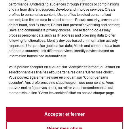
performance; Understand audiences through statistics or combinations
of data from different sources; Develop and improve services; Create
profiles to personalise content; Use profiles to select personalised
content; Use limited data to select content; Ensure security, prevent and
detect fraud, and fix errors; Deliver and present advertising and content;
Save and communicate privacy choices. These technologies may
process personal data such as IP address and browsing data to offer
following functionalities: Identify devices based on information actively
requested; Use precise geolocation data; Match and combine data from
other data sources; Link different devices; Identify devices based on
information transmitted automatically.
Vous pouvez accepter en cliquant sur "Accepter et fermer", ou affiner en
sélectionnant les finalités et/ou partenaires dans "Gérer mes choix".
Vous pouvez également refuser en cliquant sur "Continuer sans
4 août 2026
accepter". Vos préférences ne s'appliqueront que pour ce site. Vous
pouvez mettre à jour vos choix, ou retirer votre consentement à tout
HÉRAULT, PYRÉNÉES-ORIENTALES : TROIS
moment via le lien "Gérer les cookies" situé en bas de chaque page.
SPOTS DE SNORKELING À EXPLORER...
Pas besoin de bouteilles de plongée lourdes ni de diplômes
complexes pour observer la vie sous-marine. Cet été, un
masque, un tuba et une paire de palmes...
Accepter et fermer
Gérer mes choix