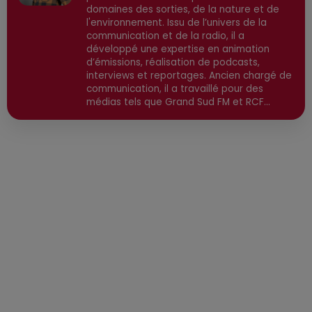
domaines des sorties, de la nature et de
l'environnement. Issu de l’univers de la
communication et de la radio, il a
développé une expertise en animation
d’émissions, réalisation de podcasts,
interviews et reportages. Ancien chargé de
communication, il a travaillé pour des
médias tels que Grand Sud FM et RCF
avant de devenir consultant indépendant.
Son parcours est enrichi par une formation
en communication et technologies de
l'information, ainsi qu'en techniques de
réalisation radio. Secteurs préviligiés :
Sortie, Nature, Environnement, Culture,
Social, Divertissement