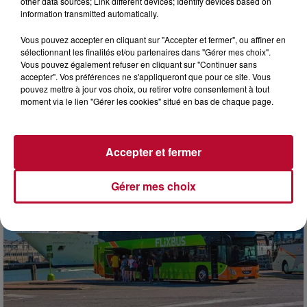
other data sources; Link different devices; Identify devices based on
information transmitted automatically.
Vous pouvez accepter en cliquant sur "Accepter et fermer", ou affiner en
sélectionnant les finalités et/ou partenaires dans "Gérer mes choix".
3 août 2026
Vous pouvez également refuser en cliquant sur "Continuer sans
NOS IDÉES DE SORTIES POUR CETTE SEMAINE
accepter". Vos préférences ne s'appliqueront que pour ce site. Vous
pouvez mettre à jour vos choix, ou retirer votre consentement à tout
Début août, c’est le cœur de l’été. La semaine débute, et
moment via le lien "Gérer les cookies" situé en bas de chaque page.
comme tous les lundis de l’été, on ouvre l’agenda qui est
encore bien rempli ! Entre sessions...
Accepter et fermer
Gérer mes choix