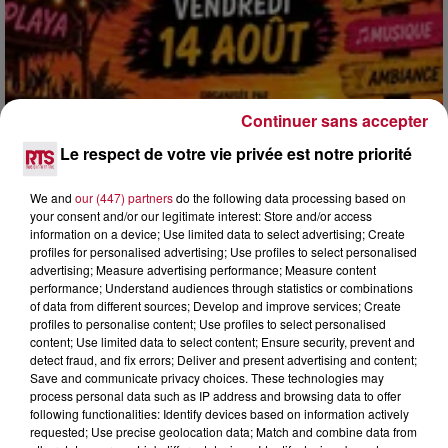
Continuer sans accepter
Le respect de votre vie privée est notre priorité
3 août 2026
SOIRÉE DJ PLAYA
We and
our (447) partners
do the following data processing based on
your consent and/or our legitimate interest: Store and/or access
information on a device; Use limited data to select advertising; Create
profiles for personalised advertising; Use profiles to select personalised
advertising; Measure advertising performance; Measure content
performance; Understand audiences through statistics or combinations
of data from different sources; Develop and improve services; Create
profiles to personalise content; Use profiles to select personalised
content; Use limited data to select content; Ensure security, prevent and
detect fraud, and fix errors; Deliver and present advertising and content;
Save and communicate privacy choices. These technologies may
process personal data such as IP address and browsing data to offer
following functionalities: Identify devices based on information actively
requested; Use precise geolocation data; Match and combine data from