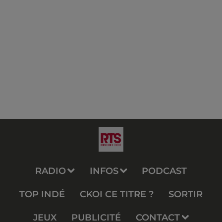
RADIO
INFOS
PODCAST
TOP INDÉ
CKOI CE TITRE ?
SORTIR
JEUX
PUBLICITÉ
CONTACT