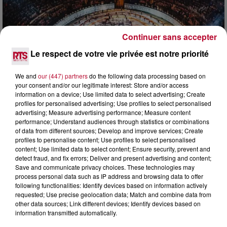
Continuer sans accepter
Le respect de votre vie privée est notre priorité
6 août 2026
We and
our (447) partners
do the following data processing based on
your consent and/or our legitimate interest: Store and/or access
NÎMES : « LE RÊVE DU GLADIATEUR » INVESTIT
information on a device; Use limited data to select advertising; Create
LES ARÈNES CES 3...
profiles for personalised advertising; Use profiles to select personalised
Après un franc succès l'été dernier, le spectacle « Le Rêve
advertising; Measure advertising performance; Measure content
du gladiateur » revient illuminer l'amphithéâtre romain les 6,
performance; Understand audiences through statistics or combinations
7 et 8 août. Une fresque nocturne...
of data from different sources; Develop and improve services; Create
profiles to personalise content; Use profiles to select personalised
content; Use limited data to select content; Ensure security, prevent and
detect fraud, and fix errors; Deliver and present advertising and content;
Save and communicate privacy choices. These technologies may
process personal data such as IP address and browsing data to offer
following functionalities: Identify devices based on information actively
requested; Use precise geolocation data; Match and combine data from
other data sources; Link different devices; Identify devices based on
information transmitted automatically.