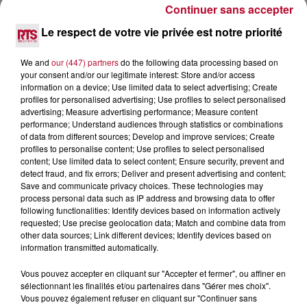
Continuer sans accepter
7 août 2026
Le respect de votre vie privée est notre priorité
DINER CONCERT À LA MJC DE MARSEILLAN
We and
our (447) partners
do the following data processing based on
your consent and/or our legitimate interest: Store and/or access
information on a device; Use limited data to select advertising; Create
profiles for personalised advertising; Use profiles to select personalised
advertising; Measure advertising performance; Measure content
performance; Understand audiences through statistics or combinations
of data from different sources; Develop and improve services; Create
profiles to personalise content; Use profiles to select personalised
content; Use limited data to select content; Ensure security, prevent and
detect fraud, and fix errors; Deliver and present advertising and content;
Save and communicate privacy choices. These technologies may
process personal data such as IP address and browsing data to offer
following functionalities: Identify devices based on information actively
requested; Use precise geolocation data; Match and combine data from
other data sources; Link different devices; Identify devices based on
information transmitted automatically.
6 août 2026
Vous pouvez accepter en cliquant sur "Accepter et fermer", ou affiner en
NÎMES : « LE RÊVE DU GLADIATEUR » INVESTIT
sélectionnant les finalités et/ou partenaires dans "Gérer mes choix".
LES ARÈNES CES 3...
Vous pouvez également refuser en cliquant sur "Continuer sans