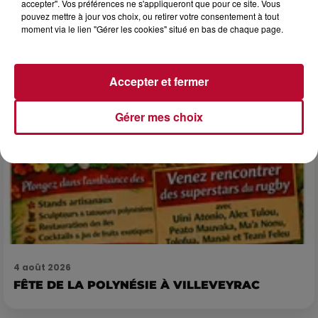
accepter". Vos préférences ne s'appliqueront que pour ce site. Vous
Après un franc succès l'été dernier, le spectacle « Le Rêve
pouvez mettre à jour vos choix, ou retirer votre consentement à tout
du gladiateur » revient illuminer l'amphithéâtre romain les 6,
moment via le lien "Gérer les cookies" situé en bas de chaque page.
7 et 8 août. Une fresque nocturne...
Accepter et fermer
Gérer mes choix
4 août 2026
FÊTE DE LA POLYNÉSIE À VILLEVEYRAC