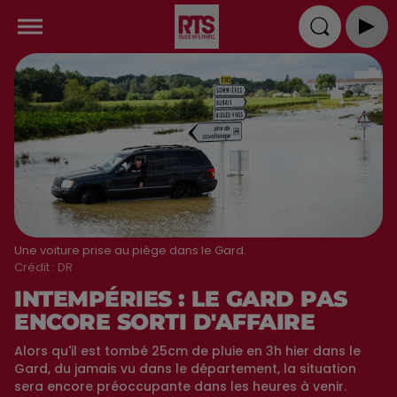
Une voiture prise au piège dans le Gard.
Crédit :
DR
INTEMPÉRIES : LE GARD PAS
ENCORE SORTI D'AFFAIRE
Alors qu'il est tombé 25cm de pluie en 3h hier dans le
Gard, du jamais vu dans le département, la situation
sera encore préoccupante dans les heures à venir.