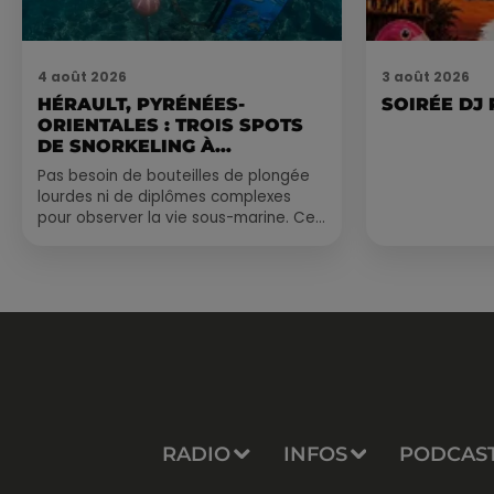
4 août 2026
3 août 2026
HÉRAULT, PYRÉNÉES-
SOIRÉE DJ
ORIENTALES : TROIS SPOTS
DE SNORKELING À
EXPLORER...
Pas besoin de bouteilles de plongée
lourdes ni de diplômes complexes
pour observer la vie sous-marine. Cet
été, un masque, un tuba et une paire
de palmes...
RADIO
INFOS
PODCAS