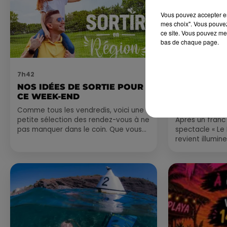
Vous pouvez accepter en 
mes choix". Vous pouvez
ce site. Vous pouvez met
bas de chaque page.
7h42
6 août 2026
NOS IDÉES DE SORTIE POUR
NÎMES : « 
CE WEEK-END
GLADIATEUR
ARÈNES CES
Comme tous les vendredis, voici une
petite sélection des rendez-vous à ne
Après un franc 
pas manquer dans le coin. Que vous
spectacle « Le
ayez envie de voyager à l'autre bout
revient illumin
du monde,...
romain les 6, 7
nocturne...