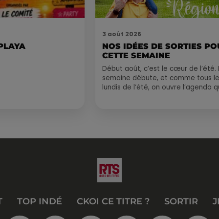
3 août 2026
 PLAYA
NOS IDÉES DE SORTIES P
CETTE SEMAINE
Début août, c’est le cœur de l’été. 
semaine débute, et comme tous l
lundis de l’été, on ouvre l’agenda q
est encore bien rempli ! Entre
sessions...
T
TOP INDÉ
CKOI CE TITRE ?
SORTIR
J