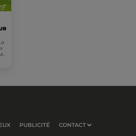
OUR
La
es
ui
EUX
PUBLICITÉ
CONTACT