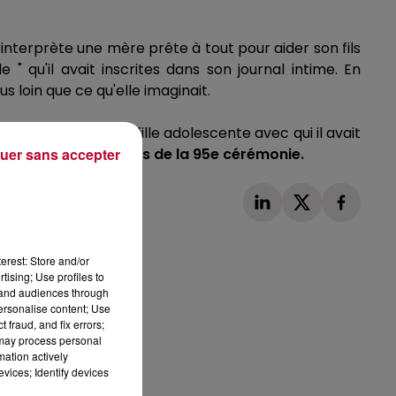
.
i interprète une mère prête à tout pour aider son fils
" qu'il avait inscrites dans son journal intime.
En
 loin que ce qu'elle imaginait.
 de renouer avec sa fille adolescente avec qui il avait
u meilleur acteur lors de la 95e cérémonie.
uer sans accepter
erest: Store and/or
tising; Use profiles to
tand audiences through
personalise content; Use
Publié : 15 mars 2023 à 10h46 par Corentin Aubry
 fraud, and fix errors;
 may process personal
mation actively
vices; Identify devices