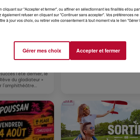
cliquant sur "Accepter et fermer", ou affiner en sélectionnant les finalités et/ou pa
 également refuser en cliquant sur "Continuer sans accepter". Vos préférences ne 
tre à jour vos choix, ou retirer votre consentement à tout moment via le lien "Gérer 
4 août 2026
Gérer mes choix
Accepter et fermer
LE RÊVE DU
FÊTE DE LA POLYNÉSIE À
 » INVESTIT LES
VILLEVEYRAC
 3...
succès l'été dernier, le
 Rêve du gladiateur »
er l'amphithéâtre
 et 8 août. Une fresque