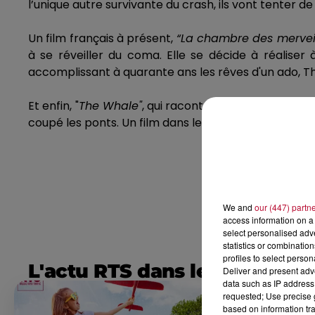
l’unique autre survivante du crash, ils vont tenter 
Un film français à présent,
“La chambre des mervei
à se réveiller du coma.
Elle se décide à réaliser à
accomplissant à quarante ans les rêves d'un ado, The
Et enfin, "
The
Whale"
, qui raconte l’histoire de Charl
coupé les ponts.
Un film dans lequel on retrouve l’a
We and
our (447) partn
access information on a 
select personalised ad
statistics or combinatio
profiles to select person
L'actu RTS dans le Sud
Deliver and present adv
data such as IP address 
requested; Use precise g
based on information tra