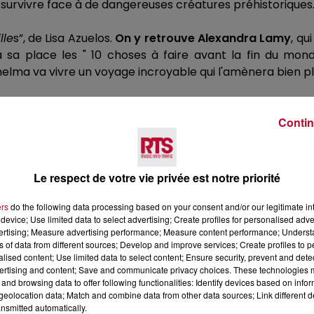
de survivre face à de dangereuses créatures préhistoriques
lle
s”, de Lisa
Azuelos
.
On y retrouve Alexandra Lamy
, qu
 sa place les " 10 choses à faire avant la fin du monde 
lma va vivre un voyage incroyable qui l'amènera bien plus
ie, un professeur d'anglais obèse reclus chez lui, qui tente
cteur
Brendan Fraser, qui a reçu pour son rôle, l'oscar d
Contin
Le respect de votre vie privée est notre priorité
ers
do the following data processing based on your consent and/or our legitimate int
device; Use limited data to select advertising; Create profiles for personalised adver
vertising; Measure advertising performance; Measure content performance; Unders
ns of data from different sources; Develop and improve services; Create profiles to 
alised content; Use limited data to select content; Ensure security, prevent and detect
ertising and content; Save and communicate privacy choices. These technologies
Voir plus
and browsing data to offer following functionalities: Identify devices based on infor
eolocation data; Match and combine data from other data sources; Link different de
nsmitted automatically.