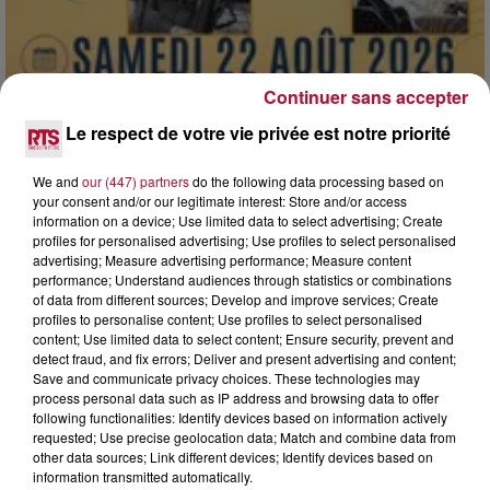
Continuer sans accepter
Le respect de votre vie privée est notre priorité
We and
our (447) partners
do the following data processing based on
7 août 2026
your consent and/or our legitimate interest: Store and/or access
information on a device; Use limited data to select advertising; Create
DINER CONCERT À LA MJC DE MARSEILLAN
profiles for personalised advertising; Use profiles to select personalised
advertising; Measure advertising performance; Measure content
performance; Understand audiences through statistics or combinations
of data from different sources; Develop and improve services; Create
profiles to personalise content; Use profiles to select personalised
content; Use limited data to select content; Ensure security, prevent and
detect fraud, and fix errors; Deliver and present advertising and content;
Save and communicate privacy choices. These technologies may
process personal data such as IP address and browsing data to offer
following functionalities: Identify devices based on information actively
requested; Use precise geolocation data; Match and combine data from
other data sources; Link different devices; Identify devices based on
information transmitted automatically.