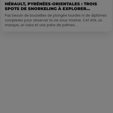
HÉRAULT, PYRÉNÉES-ORIENTALES : TROIS
SPOTS DE SNORKELING À EXPLORER...
Pas besoin de bouteilles de plongée lourdes ni de diplômes
complexes pour observer la vie sous-marine. Cet été, un
masque, un tuba et une paire de palmes...
Publié : 14 septembre 2021 à 11h32 par Loris