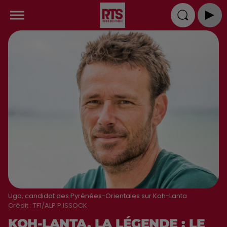
Ugo, candidat des Pyrénées-Orientales sur Koh-Lanta
Crédit :
TF1/ALP P.ISSOCK
KOH-LANTA, LA LÉGENDE : LE