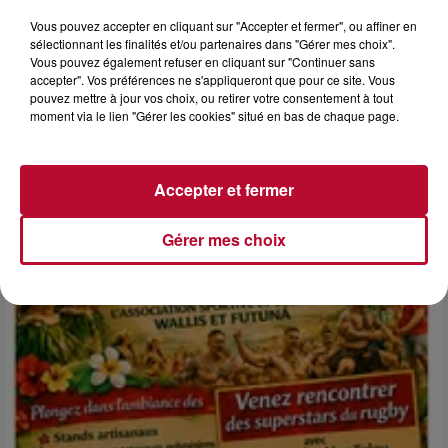
Vous pouvez accepter en cliquant sur "Accepter et fermer", ou affiner en
sélectionnant les finalités et/ou partenaires dans "Gérer mes choix".
Vous pouvez également refuser en cliquant sur "Continuer sans
accepter". Vos préférences ne s'appliqueront que pour ce site. Vous
6 août 2026
pouvez mettre à jour vos choix, ou retirer votre consentement à tout
NÎMES : « LE RÊVE DU GLADIATEUR » INVESTIT
moment via le lien "Gérer les cookies" situé en bas de chaque page.
LES ARÈNES CES 3...
Après un franc succès l'été dernier, le spectacle « Le Rêve
du gladiateur » revient illuminer l'amphithéâtre romain les 6,
Accepter et fermer
7 et 8 août. Une fresque nocturne...
Gérer mes choix