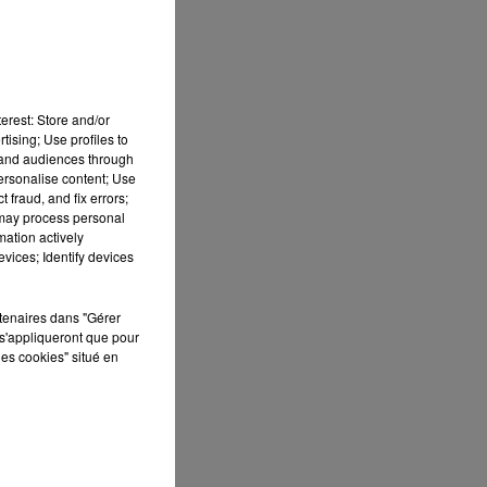
erest: Store and/or
tising; Use profiles to
tand audiences through
personalise content; Use
 fraud, and fix errors;
 may process personal
mation actively
vices; Identify devices
ES
rtenaires dans "Gérer
s'appliqueront que pour
 le
les cookies" situé en
»
que