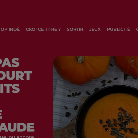
TOP INDÉ
CKOI CE TITRE ?
SORTIR
JEUX
PUBLICITÉ
PAS
COURT
ITS
E
’AUDE
que, ou encore