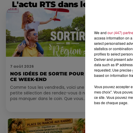
L'actu RTS dans le Sud
We and
our (447) partn
access information on a 
select personalised ad
statistics or combinatio
profiles to select person
Deliver and present adv
data such as IP address 
7 août 2026
7 août 2026
requested; Use precise g
NOS IDÉES DE SORTIE POUR
DINER CON
based on information tra
CE WEEK-END
MARSEILL
Vous pouvez accepter en 
Comme tous les vendredis, voici une
mes choix". Vous pouvez
petite sélection des rendez-vous à ne
ce site. Vous pouvez met
pas manquer dans le coin. Que vous
bas de chaque page.
ayez envie de voyager à l'autre bout
du monde,...