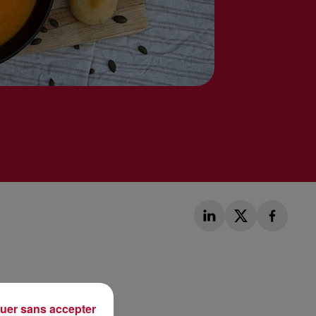
Publié : 21 octobre 2021 à 14h20 par Corentin Aubry
uer sans accepter