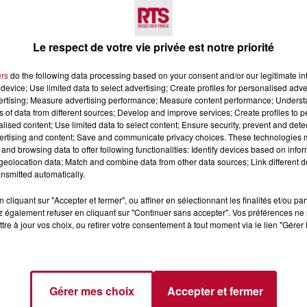
Voir plus
Le respect de votre vie privée est notre priorité
ers
do the following data processing based on your consent and/or our legitimate int
device; Use limited data to select advertising; Create profiles for personalised adver
vertising; Measure advertising performance; Measure content performance; Unders
ns of data from different sources; Develop and improve services; Create profiles to 
alised content; Use limited data to select content; Ensure security, prevent and detect
ertising and content; Save and communicate privacy choices. These technologies
and browsing data to offer following functionalities: Identify devices based on infor
6 août 2026
eolocation data; Match and combine data from other data sources; Link different de
CERT À LA MJC DE
NÎMES : « LE RÊVE DU
nsmitted automatically.
AN
GLADIATEUR » INVESTIT L
ARÈNES CES 3...
cliquant sur "Accepter et fermer", ou affiner en sélectionnant les finalités et/ou pa
 également refuser en cliquant sur "Continuer sans accepter". Vos préférences ne 
Après un franc succès l'été dernier,
tre à jour vos choix, ou retirer votre consentement à tout moment via le lien "Gérer 
spectacle « Le Rêve du gladiateur 
revient illuminer l'amphithéâtre
romain les 6, 7 et 8 août. Une fres
nocturne...
Gérer mes choix
Accepter et fermer