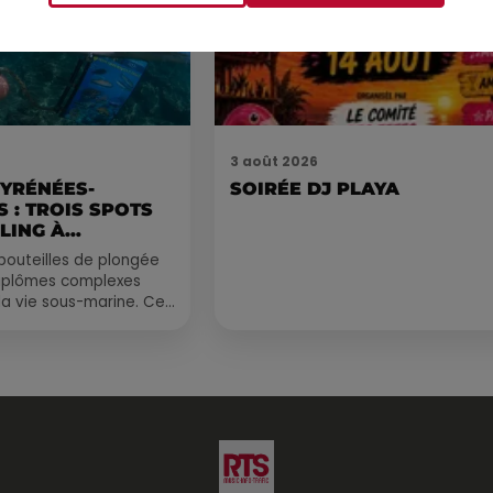
3 août 2026
PYRÉNÉES-
SOIRÉE DJ PLAYA
 : TROIS SPOTS
LING À
.
bouteilles de plongée
diplômes complexes
la vie sous-marine. Cet
, un tuba et une paire