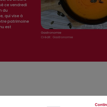
sé ce vendredi
n du
, qui vise à
notre patrimoine
nu est
Gastronomie
Crédit :
Gastronomie
Contin