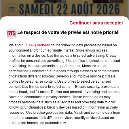
Continuer sans accepter
Le respect de votre vie privée est notre priorité
We and
our (447) partners
do the following data processing based on
7 août 2026
your consent and/or our legitimate interest: Store and/or access
DINER CONCERT À LA MJC DE MARSEILLAN
information on a device; Use limited data to select advertising; Create
profiles for personalised advertising; Use profiles to select personalised
advertising; Measure advertising performance; Measure content
performance; Understand audiences through statistics or combinations
of data from different sources; Develop and improve services; Create
profiles to personalise content; Use profiles to select personalised
content; Use limited data to select content; Ensure security, prevent and
detect fraud, and fix errors; Deliver and present advertising and content;
Save and communicate privacy choices. These technologies may
process personal data such as IP address and browsing data to offer
following functionalities: Identify devices based on information actively
requested; Use precise geolocation data; Match and combine data from
other data sources; Link different devices; Identify devices based on
information transmitted automatically.