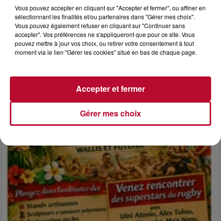
Vous pouvez accepter en cliquant sur "Accepter et fermer", ou affiner en
sélectionnant les finalités et/ou partenaires dans "Gérer mes choix".
Vous pouvez également refuser en cliquant sur "Continuer sans
accepter". Vos préférences ne s'appliqueront que pour ce site. Vous
6 août 2026
pouvez mettre à jour vos choix, ou retirer votre consentement à tout
NÎMES : « LE RÊVE DU GLADIATEUR » INVESTIT
moment via le lien "Gérer les cookies" situé en bas de chaque page.
LES ARÈNES CES 3...
Après un franc succès l'été dernier, le spectacle « Le Rêve
du gladiateur » revient illuminer l'amphithéâtre romain les 6,
Accepter et fermer
7 et 8 août. Une fresque nocturne...
Gérer mes choix