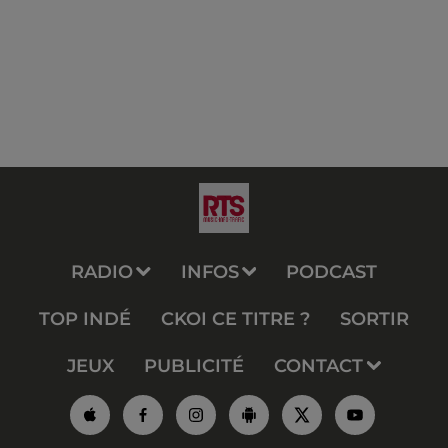
RADIO
INFOS
PODCAST
TOP INDÉ
CKOI CE TITRE ?
SORTIR
JEUX
PUBLICITÉ
CONTACT