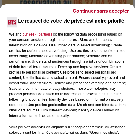
Continuer sans accepter
Le respect de votre vie privée est notre priorité
7 août 2026
DINER CONCERT À LA MJC DE MARSEILLAN
We and
our (447) partners
do the following data processing based on
your consent and/or our legitimate interest: Store and/or access
information on a device; Use limited data to select advertising; Create
profiles for personalised advertising; Use profiles to select personalised
advertising; Measure advertising performance; Measure content
performance; Understand audiences through statistics or combinations
of data from different sources; Develop and improve services; Create
profiles to personalise content; Use profiles to select personalised
content; Use limited data to select content; Ensure security, prevent and
detect fraud, and fix errors; Deliver and present advertising and content;
Save and communicate privacy choices. These technologies may
process personal data such as IP address and browsing data to offer
following functionalities: Identify devices based on information actively
requested; Use precise geolocation data; Match and combine data from
other data sources; Link different devices; Identify devices based on
information transmitted automatically.
Vous pouvez accepter en cliquant sur "Accepter et fermer", ou affiner en
6 août 2026
sélectionnant les finalités et/ou partenaires dans "Gérer mes choix".