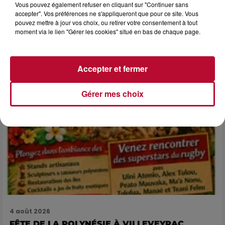
Vous pouvez également refuser en cliquant sur "Continuer sans
NÎMES : « LE RÊVE DU GLADIATEUR » INVESTIT
accepter". Vos préférences ne s'appliqueront que pour ce site. Vous
LES ARÈNES CES 3...
pouvez mettre à jour vos choix, ou retirer votre consentement à tout
Après un franc succès l'été dernier, le spectacle « Le Rêve
moment via le lien "Gérer les cookies" situé en bas de chaque page.
du gladiateur » revient illuminer l'amphithéâtre romain les 6,
7 et 8 août. Une fresque nocturne...
Accepter et fermer
Gérer mes choix
4 août 2026
FÊTE DE LA POLYNÉSIE À VILLEVEYRAC