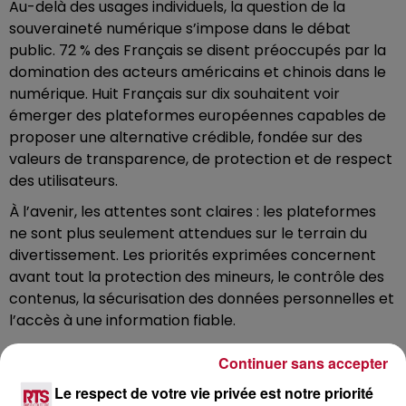
Au-delà des usages individuels, la question de la
souveraineté numérique s’impose dans le débat
public. 72 % des Français se disent préoccupés par la
domination des acteurs américains et chinois dans le
numérique. Huit Français sur dix souhaitent voir
émerger des plateformes européennes capables de
proposer une alternative crédible, fondée sur des
valeurs de transparence, de protection et de respect
des utilisateurs.
À l’avenir, les attentes sont claires : les plateformes
ne sont plus seulement attendues sur le terrain du
divertissement. Les priorités exprimées concernent
avant tout la protection des mineurs, le contrôle des
contenus, la sécurisation des données personnelles et
l’accès à une information fiable.
Ce paradoxe français marque un tournant. Après une
Continuer sans accepter
phase d’adoption enthousiaste puis de critiques
Le respect de votre vie privée est notre priorité
dispersées, les exigences formulées aujourd’hui