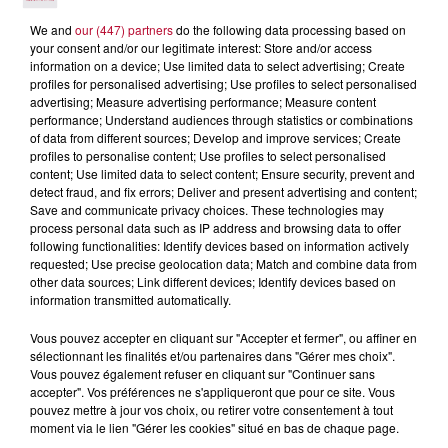
dessinent les contours d’un nouveau modèle
We and
our (447) partners
do the following data processing based on
numérique, plus encadré, plus transparent et plus
your consent and/or our legitimate interest: Store and/or access
protecteur. Un signal fort adressé aux plateformes,
information on a device; Use limited data to select advertising; Create
mais aussi aux décideurs publics.
profiles for personalised advertising; Use profiles to select personalised
advertising; Measure advertising performance; Measure content
performance; Understand audiences through statistics or combinations
of data from different sources; Develop and improve services; Create
profiles to personalise content; Use profiles to select personalised
content; Use limited data to select content; Ensure security, prevent and
detect fraud, and fix errors; Deliver and present advertising and content;
Save and communicate privacy choices. These technologies may
process personal data such as IP address and browsing data to offer
following functionalities: Identify devices based on information actively
requested; Use precise geolocation data; Match and combine data from
L'actu RTS dans le Sud
Voir plus
other data sources; Link different devices; Identify devices based on
information transmitted automatically.
Vous pouvez accepter en cliquant sur "Accepter et fermer", ou affiner en
sélectionnant les finalités et/ou partenaires dans "Gérer mes choix".
Vous pouvez également refuser en cliquant sur "Continuer sans
accepter". Vos préférences ne s'appliqueront que pour ce site. Vous
pouvez mettre à jour vos choix, ou retirer votre consentement à tout
moment via le lien "Gérer les cookies" situé en bas de chaque page.