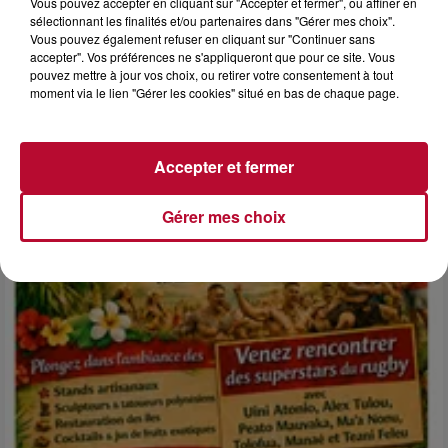
Vous pouvez accepter en cliquant sur "Accepter et fermer", ou affiner en
sélectionnant les finalités et/ou partenaires dans "Gérer mes choix".
Vous pouvez également refuser en cliquant sur "Continuer sans
6 août 2026
accepter". Vos préférences ne s'appliqueront que pour ce site. Vous
NÎMES : « LE RÊVE DU GLADIATEUR » INVESTIT
pouvez mettre à jour vos choix, ou retirer votre consentement à tout
LES ARÈNES CES 3...
moment via le lien "Gérer les cookies" situé en bas de chaque page.
Après un franc succès l'été dernier, le spectacle « Le Rêve
du gladiateur » revient illuminer l'amphithéâtre romain les 6,
7 et 8 août. Une fresque nocturne...
Accepter et fermer
Gérer mes choix