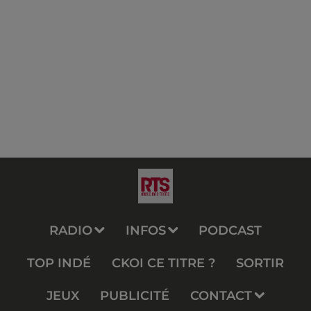
RADIO
INFOS
PODCAST
TOP INDÉ
CKOI CE TITRE ?
SORTIR
JEUX
PUBLICITÉ
CONTACT