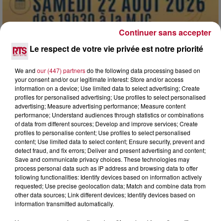
Continuer sans accepter
Le respect de votre vie privée est notre priorité
7 août 2026
We and
our (447) partners
do the following data processing based on
DINER CONCERT À LA MJC DE MARSEILLAN
your consent and/or our legitimate interest: Store and/or access
information on a device; Use limited data to select advertising; Create
profiles for personalised advertising; Use profiles to select personalised
advertising; Measure advertising performance; Measure content
performance; Understand audiences through statistics or combinations
of data from different sources; Develop and improve services; Create
profiles to personalise content; Use profiles to select personalised
content; Use limited data to select content; Ensure security, prevent and
detect fraud, and fix errors; Deliver and present advertising and content;
Save and communicate privacy choices. These technologies may
process personal data such as IP address and browsing data to offer
following functionalities: Identify devices based on information actively
requested; Use precise geolocation data; Match and combine data from
other data sources; Link different devices; Identify devices based on
information transmitted automatically.