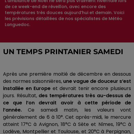
L’ambiance de Noël ne sera pas vraiment hivernale lors
de ce week-end de réveillon, avec encore des
températures très douces aujourd’hui et demain. Voici
les prévisions détaillées de nos spécialistes de Météo
Languedoc.
UN TEMPS PRINTANIER SAMEDI
Après une première moitié de décembre en dessous
des normes saisonnières,
une vague de douceur s’est
installée en Europe
et devrait tenir encore plusieurs
jours.
Résultat,
des températures très au-dessus de
ce que l’on devrait avoir à cette période de
l’année.
Ce samedi matin, les valeurs vont
généralement de 6 à 10°.
Cet après-midi, le mercure
atteint 17°C à Avignon, 18°C à Sète et Nîmes, 19°C à
Lodève, Montpellier et Toulouse, et 20°C à Perpignan,