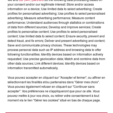
your consent and/or our legitimate interest: Store and/or access
information on a device; Use limited data to select advertising; Create
profiles for personalised advertising; Use profiles to select personalised
advertising; Measure advertising performance; Measure content
performance; Understand audiences through statistics or combinations
of data from different sources; Develop and improve services; Create
profiles to personalise content; Use profiles to select personalised
content; Use limited data to select content; Ensure security, prevent and
detect fraud, and fix errors; Deliver and present advertising and content;
Save and communicate privacy choices. These technologies may
process personal data such as IP address and browsing data to offer
following functionalities: Identify devices based on information actively
requested; Use precise geolocation data; Match and combine data from
other data sources; Link different devices; Identify devices based on
information transmitted automatically.
Vous pouvez accepter en cliquant sur "Accepter et fermer", ou affiner en
sélectionnant les finalités et/ou partenaires dans "Gérer mes choix".
7 août 2026
Vous pouvez également refuser en cliquant sur "Continuer sans
NOS IDÉES DE SORTIE POUR CE WEEK-END
accepter". Vos préférences ne s'appliqueront que pour ce site. Vous
Comme tous les vendredis, voici une petite sélection des
pouvez mettre à jour vos choix, ou retirer votre consentement à tout
rendez-vous à ne pas manquer dans le coin. Que vous ayez
moment via le lien "Gérer les cookies" situé en bas de chaque page.
envie de voyager à l'autre bout du monde,...