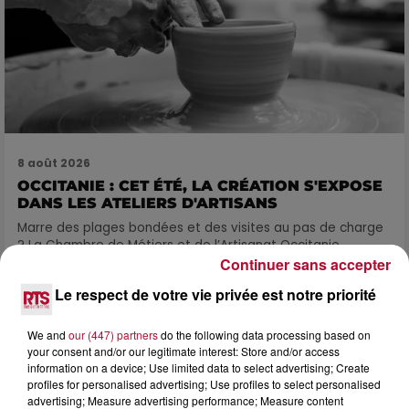
8 août 2026
OCCITANIE : CET ÉTÉ, LA CRÉATION S'EXPOSE
DANS LES ATELIERS D'ARTISANS
Marre des plages bondées et des visites au pas de charge
? La Chambre de Métiers et de l’Artisanat Occitanie
propose une alternative bien plus vivante :...
Continuer sans accepter
Le respect de votre vie privée est notre priorité
We and
our (447) partners
do the following data processing based on
your consent and/or our legitimate interest: Store and/or access
information on a device; Use limited data to select advertising; Create
profiles for personalised advertising; Use profiles to select personalised
advertising; Measure advertising performance; Measure content