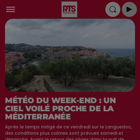
MÉTÉO DU WEEK-END : UN
CIEL VOILÉ PROCHE DE LA
MÉDITERRANÉE
Après le temps mitigé de ce vendredi sur le Languedoc,
des conditions plus calmes sont prévues samedi et
dimanche. Avant le retour des pluies dans la nuit de