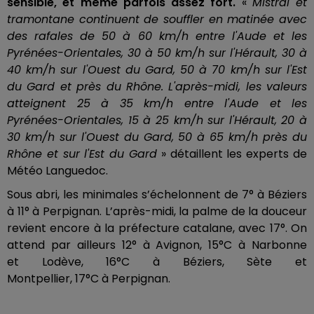
sensible, et même parfois assez fort.
«
Mistral
et
tramontane continuent de souffler en matinée avec
des rafales de 50 à 60 km/h entre l'Aude et les
Pyrénées-Orientales, 30 à 50 km/h sur l'Hérault, 30 à
40 km/h sur l'Ouest du Gard, 50 à 70 km/h sur l'Est
du Gard et près du Rhône.
L'après-midi, les valeurs
atteignent 25 à 35 km/h entre l'Aude et les
Pyrénées-Orientales, 15 à 25 km/h sur l'Hérault, 20 à
30 km/h sur l'Ouest du Gard, 50 à 65 km/h près du
Rhône et sur l'Est du Gard
» détaillent les experts de
Météo Languedoc.
Sous abri, les minimales s’échelonnent de 7° à Béziers
à 11° à Perpignan.
L’après-midi, la palme de la douceur
revient encore à la préfecture catalane, avec 17°.
On
attend par ailleurs 12° à Avignon,
15°C
à Narbonne
et
Lodève
,
16°C
à Béziers, Sète et
Montpellier,
17°C
à
Perpignan.