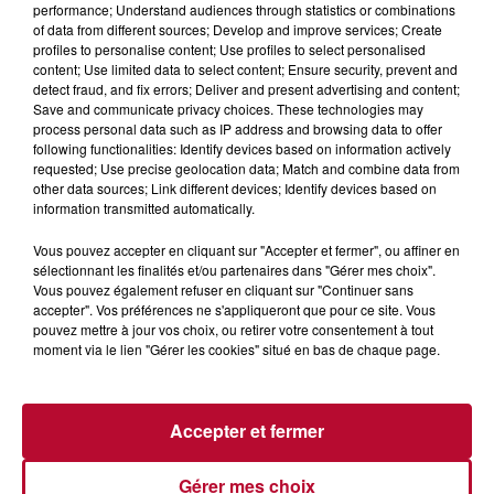
performance; Understand audiences through statistics or combinations
of data from different sources; Develop and improve services; Create
profiles to personalise content; Use profiles to select personalised
content; Use limited data to select content; Ensure security, prevent and
detect fraud, and fix errors; Deliver and present advertising and content;
Save and communicate privacy choices. These technologies may
process personal data such as IP address and browsing data to offer
following functionalities: Identify devices based on information actively
requested; Use precise geolocation data; Match and combine data from
7 août 2026
other data sources; Link different devices; Identify devices based on
information transmitted automatically.
NOS IDÉES DE SORTIE POUR CE WEEK-END
Comme tous les vendredis, voici une petite sélection des
Vous pouvez accepter en cliquant sur "Accepter et fermer", ou affiner en
rendez-vous à ne pas manquer dans le coin. Que vous ayez
sélectionnant les finalités et/ou partenaires dans "Gérer mes choix".
envie de voyager à l'autre bout du monde,...
Vous pouvez également refuser en cliquant sur "Continuer sans
accepter". Vos préférences ne s'appliqueront que pour ce site. Vous
pouvez mettre à jour vos choix, ou retirer votre consentement à tout
moment via le lien "Gérer les cookies" situé en bas de chaque page.
Accepter et fermer
Gérer mes choix