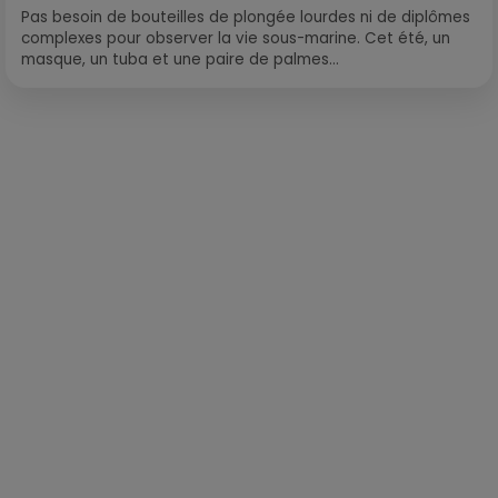
Pas besoin de bouteilles de plongée lourdes ni de diplômes
complexes pour observer la vie sous-marine. Cet été, un
masque, un tuba et une paire de palmes...
Publié : 25 novembre 2022 à 12h06 par Corentin Aubry