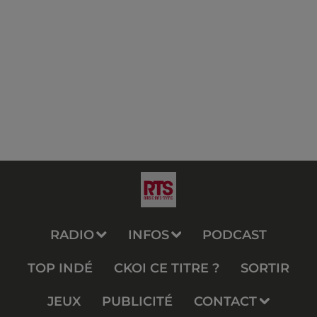
RADIO
INFOS
PODCAST
TOP INDÉ
CKOI CE TITRE ?
SORTIR
JEUX
PUBLICITÉ
CONTACT