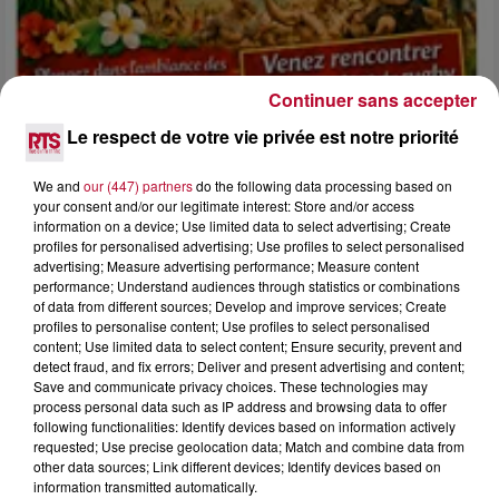
Continuer sans accepter
Le respect de votre vie privée est notre priorité
We and
our (447) partners
do the following data processing based on
4 août 2026
your consent and/or our legitimate interest: Store and/or access
information on a device; Use limited data to select advertising; Create
FÊTE DE LA POLYNÉSIE À VILLEVEYRAC
profiles for personalised advertising; Use profiles to select personalised
advertising; Measure advertising performance; Measure content
performance; Understand audiences through statistics or combinations
of data from different sources; Develop and improve services; Create
profiles to personalise content; Use profiles to select personalised
content; Use limited data to select content; Ensure security, prevent and
detect fraud, and fix errors; Deliver and present advertising and content;
Save and communicate privacy choices. These technologies may
process personal data such as IP address and browsing data to offer
following functionalities: Identify devices based on information actively
requested; Use precise geolocation data; Match and combine data from
other data sources; Link different devices; Identify devices based on
information transmitted automatically.