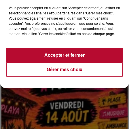
Vous pouvez accepter en cliquant sur "Accepter et fermer", ou affiner en
sélectionnant les finalités et/ou partenaires dans "Gérer mes choix".
Vous pouvez également refuser en cliquant sur "Continuer sans
accepter". Vos préférences ne s'appliqueront que pour ce site. Vous
4 août 2026
pouvez mettre à jour vos choix, ou retirer votre consentement à tout
moment via le lien "Gérer les cookies" situé en bas de chaque page.
HÉRAULT, PYRÉNÉES-ORIENTALES : TROIS
SPOTS DE SNORKELING À EXPLORER...
Pas besoin de bouteilles de plongée lourdes ni de diplômes
complexes pour observer la vie sous-marine. Cet été, un
Accepter et fermer
masque, un tuba et une paire de palmes...
Gérer mes choix