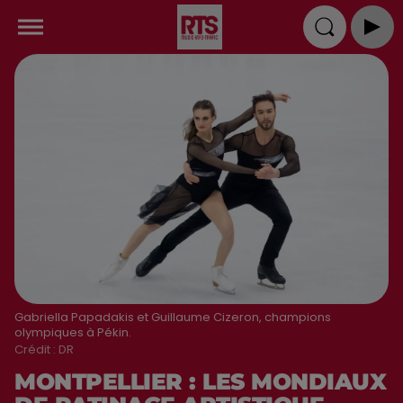
Gabriella Papadakis et Guillaume Cizeron, champions
olympiques à Pékin.
Crédit :
DR
MONTPELLIER : LES MONDIAUX