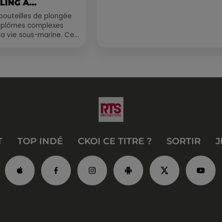
LING À
.
bouteilles de plongée
diplômes complexes
la vie sous-marine. Cet
, un tuba et une paire
T
TOP INDÉ
CKOI CE TITRE ?
SORTIR
J