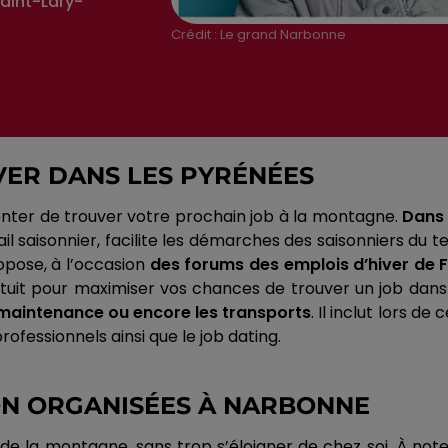
aint-Lary-
Crédit :
Le grand Narbonne
VER DANS LES PYRÉNÉES
enter de trouver votre prochain job à la montagne.
Dans 
l saisonnier, facilite les démarches des saisonniers du te
pose, à l’occasion
des forums des emplois d’hiver de
gratuit pour maximiser vos chances de trouver un job dan
a maintenance ou encore les transports
.
Il
inclut lors de 
ofessionnels ainsi que le job
dating
.
ON ORGANISÉES À NARBONNE
e la montagne, sans trop s’éloigner de chez soi.
À note