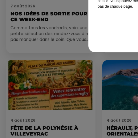
ce site. Vous pouvez met
bas de chaque page.
7 août 2026
7 août 2026
NOS IDÉES DE SORTIE POUR
DINER CON
CE WEEK-END
MARSEILL
Comme tous les vendredis, voici une
petite sélection des rendez-vous à ne
pas manquer dans le coin. Que vous
ayez envie de voyager à l'autre bout
du monde,...
4 août 2026
4 août 2026
FÊTE DE LA POLYNÉSIE À
HÉRAULT, 
VILLEVEYRAC
ORIENTALES