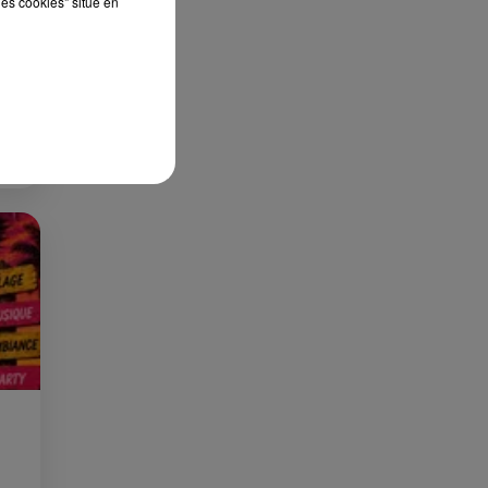
les cookies" situé en
ES
 le
»
que