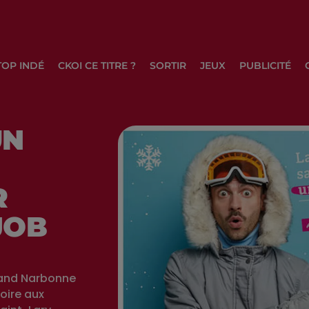
TOP INDÉ
CKOI CE TITRE ?
SORTIR
JEUX
PUBLICITÉ
UN
R
JOB
Grand Narbonne
oire aux