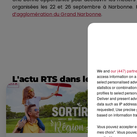
organisées les 22 et 26 septembre à Narbonne.
R
d’agglomération du Grand Narbonne
.
We and
our (447) partn
access information on a 
L'actu RTS dans le Sud
select personalised ad
statistics or combinatio
profiles to select person
Deliver and present adv
data such as IP address 
requested; Use precise g
based on information tra
Vous pouvez accepter en 
mes choix". Vous pouvez