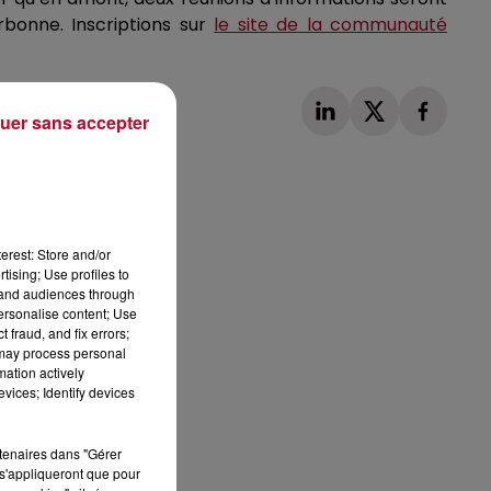
rbonne.
Inscriptions sur
le site de la communauté
uer sans accepter
Publié : 19 septembre 2022 à 16h49 par Corentin
erest: Store and/or
Aubry
tising; Use profiles to
tand audiences through
personalise content; Use
 fraud, and fix errors;
 may process personal
mation actively
vices; Identify devices
rtenaires dans "Gérer
s'appliqueront que pour