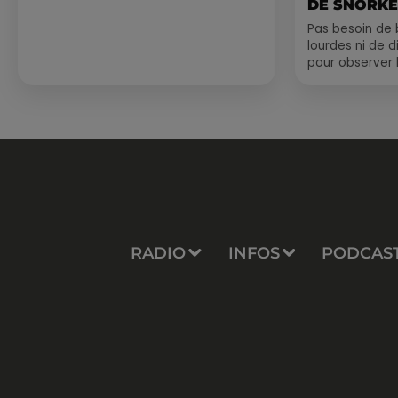
DE SNORKE
EXPLORER..
Pas besoin de 
lourdes ni de 
pour observer 
été, un masque
de palmes...
RADIO
INFOS
PODCAS