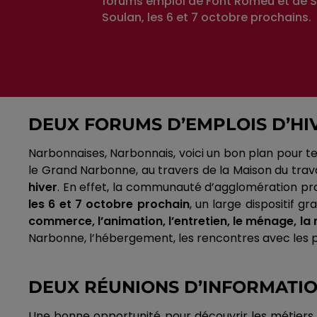
forums emploi de Font Romeu et de S
Soulan, les 6 et 7 octobre prochains.
DEUX FORUMS D’EMPLOIS D’HI
Narbonnaises, Narbonnais, voici un bon plan pour t
le Grand Narbonne, au travers de la Maison du travai
hiver
.
En effet, la communauté d’agglomération pro
les 6 et 7 octobre prochain
, un large dispositif 
commerce, l’animation, l’entretien, le ménage, l
Narbonne, l’hébergement, les rencontres avec les pr
DEUX RÉUNIONS D’INFORMATI
Une bonne opportunité pour découvrir les métiers d