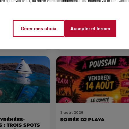
tre à jour vos choix, ou retirer votre consentement à tout moment via le lien "Gérer 
6 août 2026
CERT À LA MJC DE
NÎMES : « LE RÊVE DU
AN
GLADIATEUR » INVESTIT L
ARÈNES CES 3...
Gérer mes choix
Accepter et fermer
Après un franc succès l'été dernier,
spectacle « Le Rêve du gladiateur 
revient illuminer l'amphithéâtre
romain les 6, 7 et 8 août. Une fres
nocturne...
3 août 2026
PYRÉNÉES-
SOIRÉE DJ PLAYA
 : TROIS SPOTS