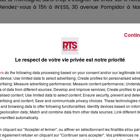
endez-vous à
15h
à
IN’ESS
, 30 avenue Pompidor à Na
Contin
Le respect de votre vie privée est notre priorité
ers
do the following data processing based on your consent and/or our legitimate int
device; Use limited data to select advertising; Create profiles for personalised adver
Voir plus
vertising; Measure advertising performance; Measure content performance; Unders
ns of data from different sources; Develop and improve services; Create profiles to 
alised content; Use limited data to select content; Ensure security, prevent and detect
ertising and content; Save and communicate privacy choices. These technologies
and browsing data to offer following functionalities: Identify devices based on infor
eolocation data; Match and combine data from other data sources; Link different de
nsmitted automatically.
cliquant sur "Accepter et fermer", ou affiner en sélectionnant les finalités et/ou pa
 également refuser en cliquant sur "Continuer sans accepter". Vos préférences ne 