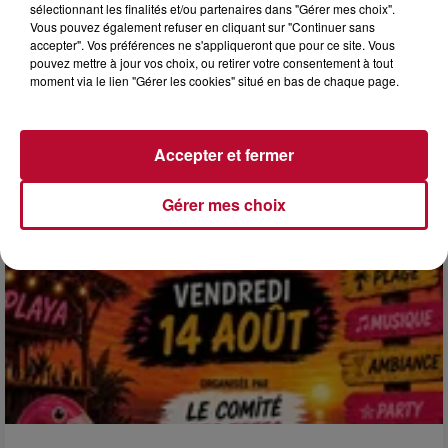
sélectionnant les finalités et/ou partenaires dans "Gérer mes choix".
4 août 2026
Vous pouvez également refuser en cliquant sur "Continuer sans
accepter". Vos préférences ne s'appliqueront que pour ce site. Vous
HÉRAULT, PYRÉNÉES-ORIENTALES : TROIS
pouvez mettre à jour vos choix, ou retirer votre consentement à tout
SPOTS DE SNORKELING À EXPLORER...
moment via le lien "Gérer les cookies" situé en bas de chaque page.
Pas besoin de bouteilles de plongée lourdes ni de diplômes
complexes pour observer la vie sous-marine. Cet été, un
masque, un tuba et une paire de palmes...
Accepter et fermer
Gérer mes choix