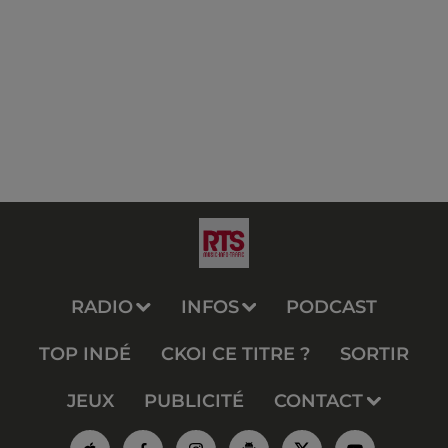
RADIO
INFOS
PODCAST
TOP INDÉ
CKOI CE TITRE ?
SORTIR
JEUX
PUBLICITÉ
CONTACT