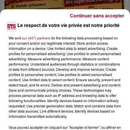
Continuer sans accepter
Le respect de votre vie privée est notre priorité
4 août 2026
We and
our (447) partners
do the following data processing based on
FÊTE DE LA POLYNÉSIE À VILLEVEYRAC
your consent and/or our legitimate interest: Store and/or access
information on a device; Use limited data to select advertising; Create
profiles for personalised advertising; Use profiles to select personalised
advertising; Measure advertising performance; Measure content
performance; Understand audiences through statistics or combinations
of data from different sources; Develop and improve services; Create
profiles to personalise content; Use profiles to select personalised
content; Use limited data to select content; Ensure security, prevent and
detect fraud, and fix errors; Deliver and present advertising and content;
Save and communicate privacy choices. These technologies may
process personal data such as IP address and browsing data to offer
following functionalities: Identify devices based on information actively
requested; Use precise geolocation data; Match and combine data from
other data sources; Link different devices; Identify devices based on
information transmitted automatically.
Vous pouvez accepter en cliquant sur "Accepter et fermer", ou affiner en