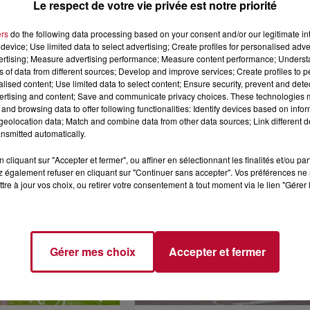
Le respect de votre vie privée est notre priorité
ers
do the following data processing based on your consent and/or our legitimate int
device; Use limited data to select advertising; Create profiles for personalised adver
vertising; Measure advertising performance; Measure content performance; Unders
ns of data from different sources; Develop and improve services; Create profiles to 
4 août 2026
alised content; Use limited data to select content; Ensure security, prevent and detect
 POLYNÉSIE À
HÉRAULT, PYRÉNÉES-
ertising and content; Save and communicate privacy choices. These technologies
AC
ORIENTALES : TROIS SPOT
and browsing data to offer following functionalities: Identify devices based on infor
DE SNORKELING À
eolocation data; Match and combine data from other data sources; Link different de
EXPLORER...
Pas besoin de bouteilles de plong
nsmitted automatically.
lourdes ni de diplômes complexes
pour observer la vie sous-marine. 
cliquant sur "Accepter et fermer", ou affiner en sélectionnant les finalités et/ou pa
 également refuser en cliquant sur "Continuer sans accepter". Vos préférences ne 
été, un masque, un tuba et une pai
tre à jour vos choix, ou retirer votre consentement à tout moment via le lien "Gérer 
de palmes...
Gérer mes choix
Accepter et fermer