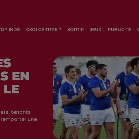
TOP INDÉ
CKOI CE TITRE ?
SORTIR
JEUX
PUBLICITÉ
ES
S EN
 LE
uets, tenants
r remporter une