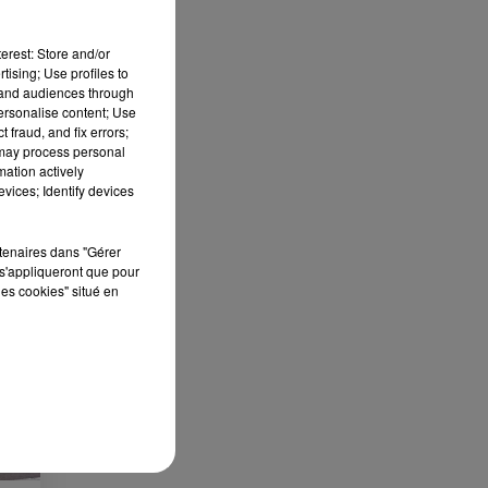
erest: Store and/or
tising; Use profiles to
tand audiences through
personalise content; Use
 fraud, and fix errors;
 may process personal
S
mation actively
vices; Identify devices
ée
Cet
rtenaires dans "Gérer
s'appliqueront que pour
re
les cookies" situé en