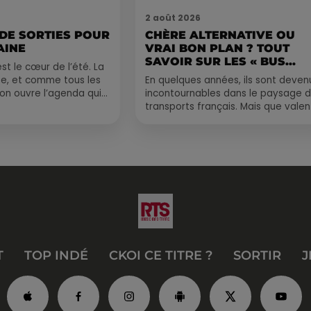
2 août 2026
 DE SORTIES POUR
CHÈRE ALTERNATIVE OU
AINE
VRAI BON PLAN ? TOUT
SAVOIR SUR LES « BUS...
st le cœur de l’été. La
e, et comme tous les
En quelques années, ils sont deven
, on ouvre l’agenda qui
incontournables dans le paysage 
 rempli ! Entre
transports français. Mais que valen
vraiment les bus longue distance ?
Entre petits...
T
TOP INDÉ
CKOI CE TITRE ?
SORTIR
J