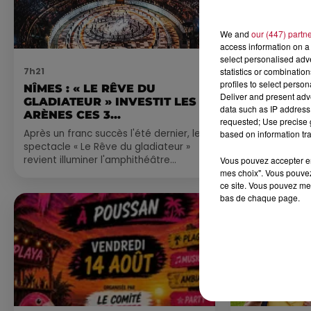
We and
our (447) partn
access information on a 
select personalised ad
statistics or combinatio
7h21
4 août 2026
profiles to select person
NÎMES : « LE RÊVE DU
FÊTE DE LA
Deliver and present adv
GLADIATEUR » INVESTIT LES
VILLEVEYR
data such as IP address 
ARÈNES CES 3...
requested; Use precise g
Après un franc succès l'été dernier, le
based on information tra
spectacle « Le Rêve du gladiateur »
revient illuminer l'amphithéâtre
Vous pouvez accepter en 
mes choix". Vous pouvez
romain les 6, 7 et 8 août. Une fresque
ce site. Vous pouvez met
nocturne...
bas de chaque page.