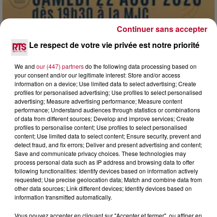
Continuer sans accepter
Le respect de votre vie privée est notre priorité
7 août 2026
We and
our (447) partners
do the following data processing based on
DINER CONCERT À LA MJC DE MARSEILLAN
your consent and/or our legitimate interest: Store and/or access
information on a device; Use limited data to select advertising; Create
profiles for personalised advertising; Use profiles to select personalised
advertising; Measure advertising performance; Measure content
performance; Understand audiences through statistics or combinations
of data from different sources; Develop and improve services; Create
profiles to personalise content; Use profiles to select personalised
content; Use limited data to select content; Ensure security, prevent and
detect fraud, and fix errors; Deliver and present advertising and content;
Save and communicate privacy choices. These technologies may
process personal data such as IP address and browsing data to offer
following functionalities: Identify devices based on information actively
requested; Use precise geolocation data; Match and combine data from
other data sources; Link different devices; Identify devices based on
information transmitted automatically.
Vous pouvez accepter en cliquant sur "Accepter et fermer", ou affiner en