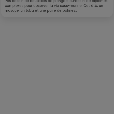
Pas besoin de bouteilles de plongée lourdes ni de diplômes
complexes pour observer la vie sous-marine. Cet été, un
masque, un tuba et une paire de palmes...
Publié : 18 février 2019 à 7h15 par Léo Fichou