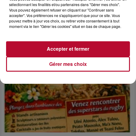
sélectionnant les finalités et/ou partenaires dans "Gérer mes choix".
Vous pouvez également refuser en cliquant sur "Continuer sans
6 août 2026
accepter". Vos préférences ne s'appliqueront que pour ce site. Vous
NÎMES : « LE RÊVE DU GLADIATEUR » INVESTIT
pouvez mettre à jour vos choix, ou retirer votre consentement à tout
LES ARÈNES CES 3...
moment via le lien "Gérer les cookies" situé en bas de chaque page.
Après un franc succès l'été dernier, le spectacle « Le Rêve
du gladiateur » revient illuminer l'amphithéâtre romain les 6,
7 et 8 août. Une fresque nocturne...
Accepter et fermer
Gérer mes choix