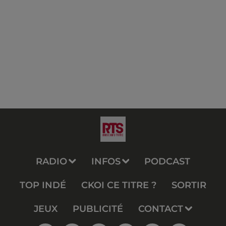
RADIO
INFOS
PODCAST
TOP INDÉ
CKOI CE TITRE ?
SORTIR
JEUX
PUBLICITÉ
CONTACT