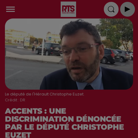
Le député de l'Hérault Christophe Euzet.
Crédit :
DR
ACCENTS : UNE
DISCRIMINATION DÉNONCÉE
PAR LE DÉPUTÉ CHRISTOPHE
EUZET