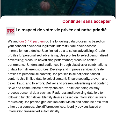
Continuer sans accepter
4 août 2026
Le respect de votre vie privée est notre priorité
HÉRAULT, PYRÉNÉES-ORIENTALES : TROIS
SPOTS DE SNORKELING À EXPLORER...
We and
our (447) partners
do the following data processing based on
your consent and/or our legitimate interest: Store and/or access
Pas besoin de bouteilles de plongée lourdes ni de diplômes
information on a device; Use limited data to select advertising; Create
complexes pour observer la vie sous-marine. Cet été, un
profiles for personalised advertising; Use profiles to select personalised
masque, un tuba et une paire de palmes...
advertising; Measure advertising performance; Measure content
performance; Understand audiences through statistics or combinations
of data from different sources; Develop and improve services; Create
profiles to personalise content; Use profiles to select personalised
content; Use limited data to select content; Ensure security, prevent and
detect fraud, and fix errors; Deliver and present advertising and content;
Save and communicate privacy choices. These technologies may
process personal data such as IP address and browsing data to offer
following functionalities: Identify devices based on information actively
requested; Use precise geolocation data; Match and combine data from
other data sources; Link different devices; Identify devices based on
information transmitted automatically.