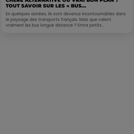
CHÈRE ALTERNATIVE OU VRAI BON PLAN ?
TOUT SAVOIR SUR LES « BUS...
En quelques années, ils sont devenus incontournables dans
le paysage des transports français. Mais que valent
vraiment les bus longue distance ? Entre petits...
Publié : 8 juillet 2020 à 7h49 par Loris Galofaro