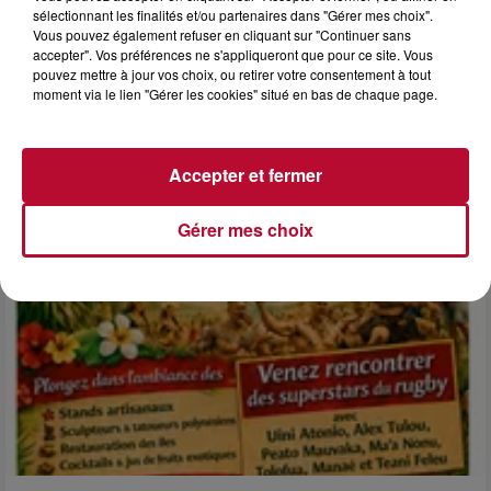
sélectionnant les finalités et/ou partenaires dans "Gérer mes choix".
6 août 2026
Vous pouvez également refuser en cliquant sur "Continuer sans
accepter". Vos préférences ne s'appliqueront que pour ce site. Vous
NÎMES : « LE RÊVE DU GLADIATEUR » INVESTIT
pouvez mettre à jour vos choix, ou retirer votre consentement à tout
LES ARÈNES CES 3...
moment via le lien "Gérer les cookies" situé en bas de chaque page.
Après un franc succès l'été dernier, le spectacle « Le Rêve
du gladiateur » revient illuminer l'amphithéâtre romain les 6,
7 et 8 août. Une fresque nocturne...
Accepter et fermer
Gérer mes choix