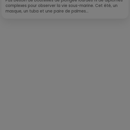
Pas besoin de bouteilles de plongée lourdes ni de diplômes
complexes pour observer la vie sous-marine. Cet été, un
masque, un tuba et une paire de palmes...
Publié : 3 février 2020 à 13h00 par Alexis Vivier