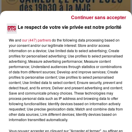
Continuer sans accepter
Le respect de votre vie privée est notre priorité
7 août 2026
We and
our (447) partners
do the following data processing based on
DINER CONCERT À LA MJC DE MARSEILLAN
your consent and/or our legitimate interest: Store and/or access
information on a device; Use limited data to select advertising; Create
profiles for personalised advertising; Use profiles to select personalised
advertising; Measure advertising performance; Measure content
performance; Understand audiences through statistics or combinations
of data from different sources; Develop and improve services; Create
profiles to personalise content; Use profiles to select personalised
content; Use limited data to select content; Ensure security, prevent and
detect fraud, and fix errors; Deliver and present advertising and content;
Save and communicate privacy choices. These technologies may
process personal data such as IP address and browsing data to offer
following functionalities: Identify devices based on information actively
requested; Use precise geolocation data; Match and combine data from
other data sources; Link different devices; Identify devices based on
information transmitted automatically.
Vous pouvez accepter en cliquant sur "Accepter et fermer", ou affiner en