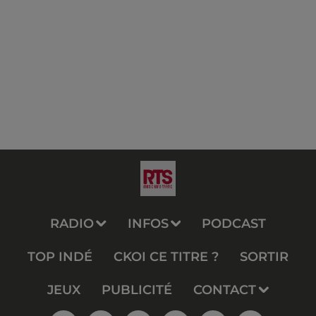
RADIO
INFOS
PODCAST
TOP INDÉ
CKOI CE TITRE ?
SORTIR
JEUX
PUBLICITÉ
CONTACT