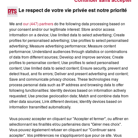
6 août 2026
NÎMES : « LE RÊVE DU GLADIATEUR » INVESTIT
Le respect de votre vie privée est notre priorité
LES ARÈNES CES 3...
Après un franc succès l'été dernier, le spectacle « Le Rêve
We and
our (447) partners
do the following data processing based on
du gladiateur » revient illuminer l'amphithéâtre romain les 6,
your consent and/or our legitimate interest: Store and/or access
7 et 8 août. Une fresque nocturne...
information on a device; Use limited data to select advertising; Create
profiles for personalised advertising; Use profiles to select personalised
advertising; Measure advertising performance; Measure content
performance; Understand audiences through statistics or combinations
of data from different sources; Develop and improve services; Create
profiles to personalise content; Use profiles to select personalised
content; Use limited data to select content; Ensure security, prevent and
detect fraud, and fix errors; Deliver and present advertising and content;
Save and communicate privacy choices. These technologies may
process personal data such as IP address and browsing data to offer
following functionalities: Identify devices based on information actively
requested; Use precise geolocation data; Match and combine data from
other data sources; Link different devices; Identify devices based on
information transmitted automatically.
Vous pouvez accepter en cliquant sur "Accepter et fermer", ou affiner en
sélectionnant les finalités et/ou partenaires dans "Gérer mes choix".
Vous pouvez également refuser en cliquant sur "Continuer sans
4 août 2026
accepter". Vos préférences ne s'appliqueront que pour ce site. Vous