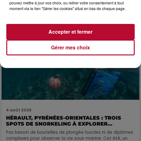
pouvez mettre à jour vos choix, ou retirer votre consentement à tout
FÊTE DE LA POLYNÉSIE À VILLEVEYRAC
moment via le lien "Gérer les cookies" situé en bas de chaque page.
Accepter et fermer
Gérer mes choix
4 août 2026
HÉRAULT, PYRÉNÉES-ORIENTALES : TROIS
SPOTS DE SNORKELING À EXPLORER...
Pas besoin de bouteilles de plongée lourdes ni de diplômes
complexes pour observer la vie sous-marine. Cet été, un