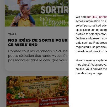
We and
our (447) partn
access information on a 
select personalised ad
statistics or combinatio
profiles to select person
7h42
0h01
Deliver and present adv
NOS IDÉES DE SORTIE POUR
DINER CON
data such as IP address 
CE WEEK-END
MARSEILL
requested; Use precise g
based on information tra
Comme tous les vendredis, voici une
petite sélection des rendez-vous à ne
Vous pouvez accepter en 
pas manquer dans le coin. Que vous
mes choix". Vous pouvez
ayez envie de voyager à l'autre bout
ce site. Vous pouvez met
du monde,...
bas de chaque page.