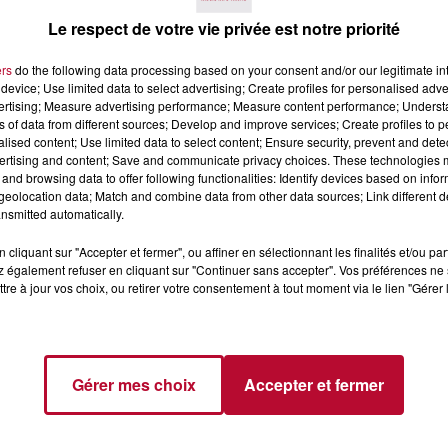
Le respect de votre vie privée est notre priorité
ers
do the following data processing based on your consent and/or our legitimate int
device; Use limited data to select advertising; Create profiles for personalised adver
vertising; Measure advertising performance; Measure content performance; Unders
ns of data from different sources; Develop and improve services; Create profiles to 
alised content; Use limited data to select content; Ensure security, prevent and detect
6 août 2026
ertising and content; Save and communicate privacy choices. These technologies
CERT À LA MJC DE
NÎMES : « LE RÊVE DU
and browsing data to offer following functionalities: Identify devices based on infor
AN
GLADIATEUR » INVESTIT L
eolocation data; Match and combine data from other data sources; Link different de
ARÈNES CES 3...
nsmitted automatically.
Après un franc succès l'été dernier,
cliquant sur "Accepter et fermer", ou affiner en sélectionnant les finalités et/ou pa
spectacle « Le Rêve du gladiateur 
 également refuser en cliquant sur "Continuer sans accepter". Vos préférences ne 
revient illuminer l'amphithéâtre
tre à jour vos choix, ou retirer votre consentement à tout moment via le lien "Gérer 
romain les 6, 7 et 8 août. Une fres
nocturne...
Gérer mes choix
Accepter et fermer