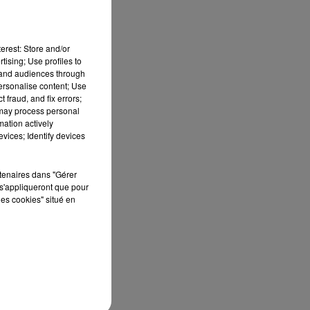
erest: Store and/or
tising; Use profiles to
tand audiences through
personalise content; Use
 fraud, and fix errors;
 may process personal
mation actively
ES
vices; Identify devices
 le
rtenaires dans "Gérer
»
s'appliqueront que pour
les cookies" situé en
que