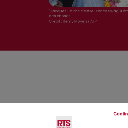
"Jacques Chirac c'est le French Swag, il ét
des choses
Crédit :
Remy Moyen / AFP
Voir plus
Contin