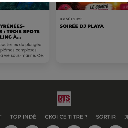
3 août 2026
PYRÉNÉES-
SOIRÉE DJ PLAYA
 : TROIS SPOTS
LING À
.
bouteilles de plongée
diplômes complexes
la vie sous-marine. Cet
, un tuba et une paire
T
TOP INDÉ
CKOI CE TITRE ?
SORTIR
J