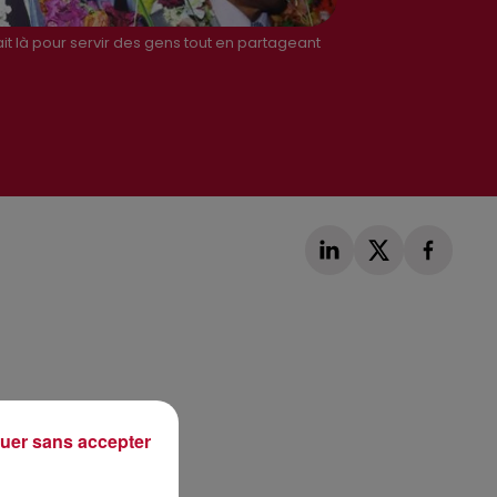
ait là pour servir des gens tout en partageant
Publié : 1er octobre 2019 à 9h06 par Nicolas Fabiani
uer sans accepter