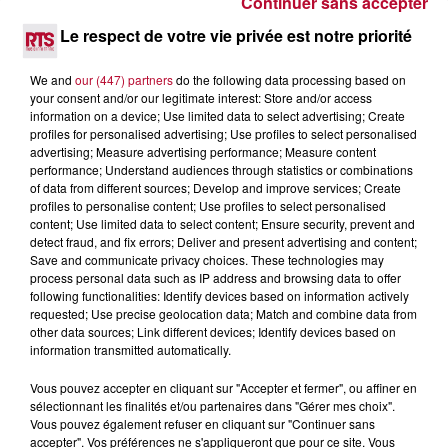
Continuer sans accepter
4 août 2026
Le respect de votre vie privée est notre priorité
FÊTE DE LA POLYNÉSIE À VILLEVEYRAC
We and
our (447) partners
do the following data processing based on
your consent and/or our legitimate interest: Store and/or access
information on a device; Use limited data to select advertising; Create
profiles for personalised advertising; Use profiles to select personalised
advertising; Measure advertising performance; Measure content
performance; Understand audiences through statistics or combinations
of data from different sources; Develop and improve services; Create
profiles to personalise content; Use profiles to select personalised
content; Use limited data to select content; Ensure security, prevent and
detect fraud, and fix errors; Deliver and present advertising and content;
Save and communicate privacy choices. These technologies may
process personal data such as IP address and browsing data to offer
following functionalities: Identify devices based on information actively
requested; Use precise geolocation data; Match and combine data from
other data sources; Link different devices; Identify devices based on
information transmitted automatically.
4 août 2026
Vous pouvez accepter en cliquant sur "Accepter et fermer", ou affiner en
sélectionnant les finalités et/ou partenaires dans "Gérer mes choix".
HÉRAULT, PYRÉNÉES-ORIENTALES : TROIS
Vous pouvez également refuser en cliquant sur "Continuer sans
SPOTS DE SNORKELING À EXPLORER...
accepter". Vos préférences ne s'appliqueront que pour ce site. Vous