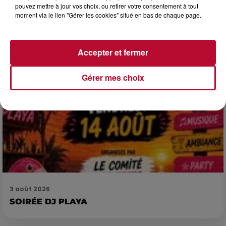
Pas besoin de bouteilles de plongée lourdes ni de diplômes
pouvez mettre à jour vos choix, ou retirer votre consentement à tout
complexes pour observer la vie sous-marine. Cet été, un
moment via le lien "Gérer les cookies" situé en bas de chaque page.
masque, un tuba et une paire de palmes...
Accepter et fermer
Gérer mes choix
3 août 2026
SOIRÉE DJ PLAYA