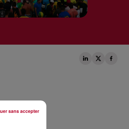
Publié : 11 juin 2018 à 15h00 par Florian Trillon
uer sans accepter