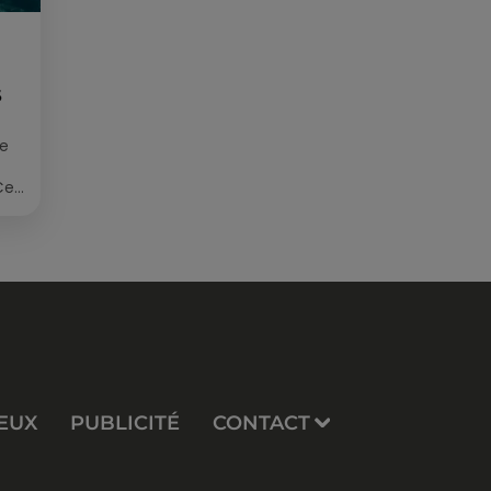
S
ée
Cet
re
EUX
PUBLICITÉ
CONTACT