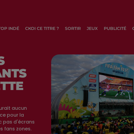
TOP INDÉ
CKOI CE TITRE ?
SORTIR
JEUX
PUBLICITÉ
S
ANTS
ETTE
urait aucun
ce pour la
c pas d'écrans
es fans zones.