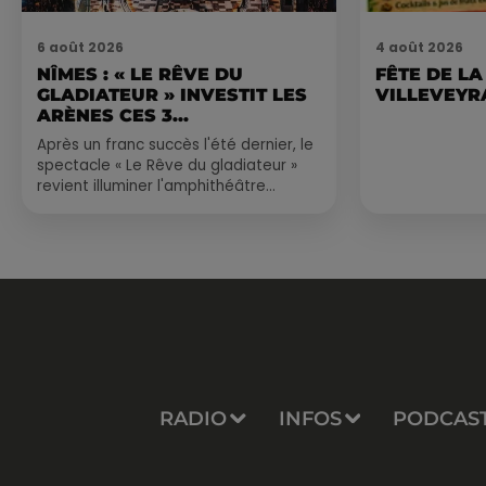
6 août 2026
4 août 2026
NÎMES : « LE RÊVE DU
FÊTE DE LA
GLADIATEUR » INVESTIT LES
VILLEVEYR
ARÈNES CES 3...
Après un franc succès l'été dernier, le
spectacle « Le Rêve du gladiateur »
revient illuminer l'amphithéâtre
romain les 6, 7 et 8 août. Une fresque
nocturne...
RADIO
INFOS
PODCAS