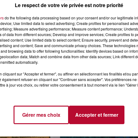
Le respect de votre vie privée est notre priorité
ers
do the following data processing based on your consent and/or our legitimate int
device; Use limited data to select advertising; Create profiles for personalised adver
vertising; Measure advertising performance; Measure content performance; Unders
ns of data from different sources; Develop and improve services; Create profiles to 
7 août 2026
alised content; Use limited data to select content; Ensure security, prevent and detect
 DE SORTIE POUR
DINER CONCERT À LA MJC
ertising and content; Save and communicate privacy choices. These technologies
ND
MARSEILLAN
and browsing data to offer following functionalities: Identify devices based on infor
eolocation data; Match and combine data from other data sources; Link different de
 vendredis, voici une
nsmitted automatically.
on des rendez-vous à ne
ns le coin. Que vous
cliquant sur "Accepter et fermer", ou affiner en sélectionnant les finalités et/ou pa
voyager à l'autre bout
 également refuser en cliquant sur "Continuer sans accepter". Vos préférences ne 
tre à jour vos choix, ou retirer votre consentement à tout moment via le lien "Gérer 
Gérer mes choix
Accepter et fermer