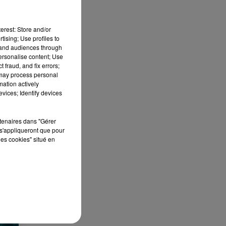
erest: Store and/or
tising; Use profiles to
tand audiences through
personalise content; Use
 fraud, and fix errors;
 DE
 may process personal
mation actively
vices; Identify devices
rtenaires dans "Gérer
s'appliqueront que pour
les cookies" situé en