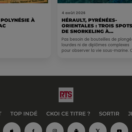
4 août 2026
 POLYNÉSIE À
HÉRAULT, PYRÉNÉES-
AC
ORIENTALES : TROIS SPOT
DE SNORKELING À
EXPLORER...
Pas besoin de bouteilles de plong
lourdes ni de diplômes complexes
pour observer la vie sous-marine. 
été, un masque, un tuba et une pai
de palmes...
T
TOP INDÉ
CKOI CE TITRE ?
SORTIR
J