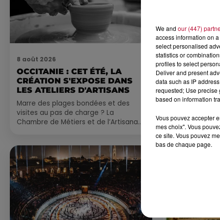
We and
our (447) partn
access information on a 
select personalised ad
statistics or combinatio
8 août 2026
7 août 2026
profiles to select person
OCCITANIE : CET ÉTÉ, LA
NOS IDÉES
Deliver and present adv
CRÉATION S'EXPOSE DANS
CE WEEK-E
data such as IP address 
LES ATELIERS D'ARTISANS
requested; Use precise g
Comme tous les
based on information tra
Marre des plages bondées et des
petite sélecti
visites au pas de charge ? La
pas manquer da
Vous pouvez accepter en 
Chambre de Métiers et de l’Artisanat
ayez envie de 
mes choix". Vous pouvez
Occitanie propose une alternative
du monde,...
ce site. Vous pouvez met
bien plus vivante :...
bas de chaque page.