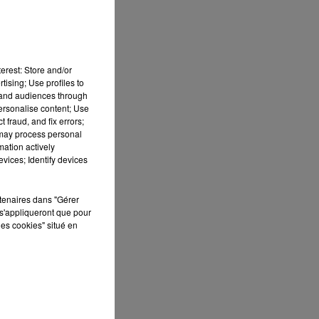
erest: Store and/or
tising; Use profiles to
tand audiences through
personalise content; Use
 fraud, and fix errors;
 may process personal
mation actively
vices; Identify devices
S
rtenaires dans "Gérer
ée
s'appliqueront que pour
les cookies" situé en
Cet
re