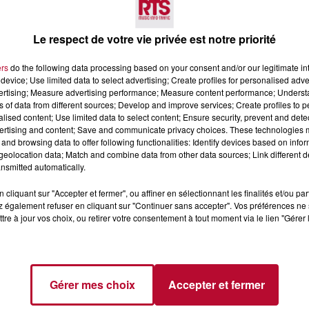
Le respect de votre vie privée est notre priorité
ers
do the following data processing based on your consent and/or our legitimate int
device; Use limited data to select advertising; Create profiles for personalised adver
vertising; Measure advertising performance; Measure content performance; Unders
ns of data from different sources; Develop and improve services; Create profiles to 
alised content; Use limited data to select content; Ensure security, prevent and detect
ertising and content; Save and communicate privacy choices. These technologies
4 août 2026
and browsing data to offer following functionalities: Identify devices based on infor
eolocation data; Match and combine data from other data sources; Link different de
 POLYNÉSIE À
HÉRAULT, PYRÉNÉES-
nsmitted automatically.
AC
ORIENTALES : TROIS SPOT
DE SNORKELING À
cliquant sur "Accepter et fermer", ou affiner en sélectionnant les finalités et/ou pa
EXPLORER...
Pas besoin de bouteilles de plong
 également refuser en cliquant sur "Continuer sans accepter". Vos préférences ne 
lourdes ni de diplômes complexes
tre à jour vos choix, ou retirer votre consentement à tout moment via le lien "Gérer 
pour observer la vie sous-marine. 
été, un masque, un tuba et une pai
de palmes...
Gérer mes choix
Accepter et fermer