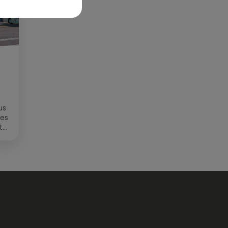
us
des
t