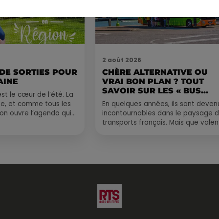
2 août 2026
 DE SORTIES POUR
CHÈRE ALTERNATIVE OU
AINE
VRAI BON PLAN ? TOUT
SAVOIR SUR LES « BUS...
st le cœur de l’été. La
e, et comme tous les
En quelques années, ils sont deven
, on ouvre l’agenda qui
incontournables dans le paysage 
 rempli ! Entre
transports français. Mais que valen
vraiment les bus longue distance ?
Entre petits...