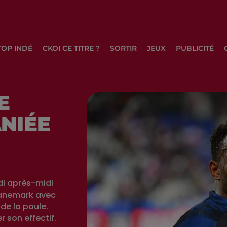
TOP INDÉ
CKOI CE TITRE ?
SORTIR
JEUX
PUBLICITÉ
E
NIÉE
di après-midi
 Danemark avec
 de la poule.
 son effectif.