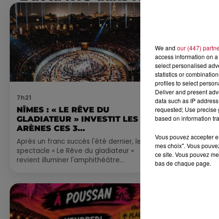
We and
our (447) partn
access information on a 
select personalised ad
statistics or combinatio
profiles to select person
Deliver and present adv
7h21
4 août 2026
data such as IP address 
requested; Use precise g
NÎMES : « LE RÊVE DU
FÊTE DE LA
based on information tra
GLADIATEUR » INVESTIT LES
VILLEVEYR
ARÈNES CES 3...
Vous pouvez accepter en 
Après un franc succès l'été dernier, le
mes choix". Vous pouvez
spectacle « Le Rêve du gladiateur »
ce site. Vous pouvez met
revient illuminer l'amphithéâtre
bas de chaque page.
romain les 6, 7 et 8 août. Une fresque
nocturne...