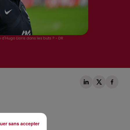
 d'Hugo Lloris dans les buts ? - DR
Publié : 26 juin 2018 à 9h20 par Loris Galofaro
uer sans accepter