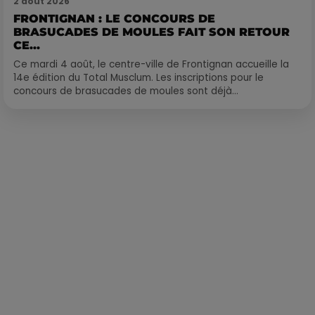
2 août 2026
FRONTIGNAN : LE CONCOURS DE
BRASUCADES DE MOULES FAIT SON RETOUR
CE...
Ce mardi 4 août, le centre-ville de Frontignan accueille la
14e édition du Total Musclum. Les inscriptions pour le
concours de brasucades de moules sont déjà...
Publié : 7 juin 2019 à 8h42 par Léo Fichou