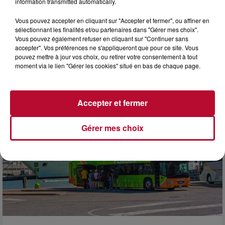
information transmitted automatically.
Vous pouvez accepter en cliquant sur "Accepter et fermer", ou affiner en
3 août 2026
sélectionnant les finalités et/ou partenaires dans "Gérer mes choix".
NOS IDÉES DE SORTIES POUR CETTE SEMAINE
Vous pouvez également refuser en cliquant sur "Continuer sans
accepter". Vos préférences ne s'appliqueront que pour ce site. Vous
Début août, c’est le cœur de l’été. La semaine débute, et
pouvez mettre à jour vos choix, ou retirer votre consentement à tout
comme tous les lundis de l’été, on ouvre l’agenda qui est
moment via le lien "Gérer les cookies" situé en bas de chaque page.
encore bien rempli ! Entre sessions...
Accepter et fermer
Gérer mes choix