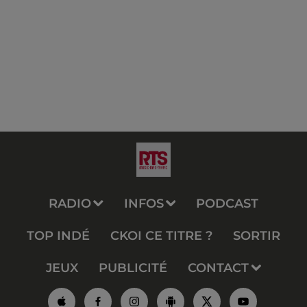
RADIO
INFOS
PODCAST
TOP INDÉ
CKOI CE TITRE ?
SORTIR
JEUX
PUBLICITÉ
CONTACT