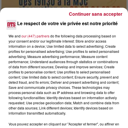
Continuer sans accepter
Le respect de votre vie privée est notre priorité
7 août 2026
DINER CONCERT À LA MJC DE MARSEILLAN
We and
our (447) partners
do the following data processing based on
your consent and/or our legitimate interest: Store and/or access
information on a device; Use limited data to select advertising; Create
profiles for personalised advertising; Use profiles to select personalised
advertising; Measure advertising performance; Measure content
performance; Understand audiences through statistics or combinations
of data from different sources; Develop and improve services; Create
profiles to personalise content; Use profiles to select personalised
content; Use limited data to select content; Ensure security, prevent and
detect fraud, and fix errors; Deliver and present advertising and content;
Save and communicate privacy choices. These technologies may
process personal data such as IP address and browsing data to offer
following functionalities: Identify devices based on information actively
requested; Use precise geolocation data; Match and combine data from
other data sources; Link different devices; Identify devices based on
information transmitted automatically.
Vous pouvez accepter en cliquant sur "Accepter et fermer", ou affiner en