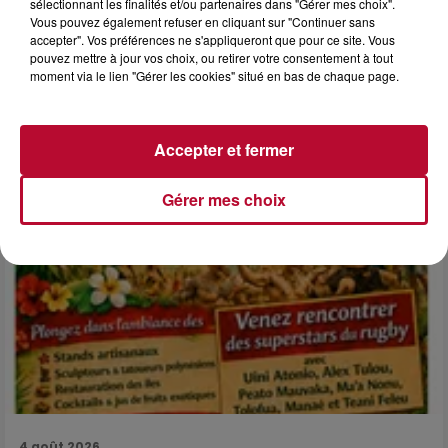
sélectionnant les finalités et/ou partenaires dans "Gérer mes choix".
6 août 2026
Vous pouvez également refuser en cliquant sur "Continuer sans
NÎMES : « LE RÊVE DU GLADIATEUR » INVESTIT
accepter". Vos préférences ne s'appliqueront que pour ce site. Vous
LES ARÈNES CES 3...
pouvez mettre à jour vos choix, ou retirer votre consentement à tout
moment via le lien "Gérer les cookies" situé en bas de chaque page.
Après un franc succès l'été dernier, le spectacle « Le Rêve
du gladiateur » revient illuminer l'amphithéâtre romain les 6,
7 et 8 août. Une fresque nocturne...
Accepter et fermer
Gérer mes choix
4 août 2026