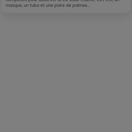
masque, un tuba et une paire de palmes...
Publié : 25 novembre 2020 à 6h10 par Loris Galofaro