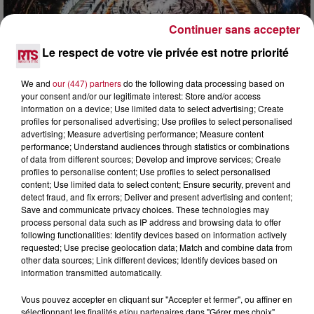
Continuer sans accepter
Le respect de votre vie privée est notre priorité
6 août 2026
NÎMES : « LE RÊVE DU GLADIATEUR » INVESTIT
We and
our (447) partners
do the following data processing based on
LES ARÈNES CES 3...
your consent and/or our legitimate interest: Store and/or access
information on a device; Use limited data to select advertising; Create
Après un franc succès l'été dernier, le spectacle « Le Rêve
profiles for personalised advertising; Use profiles to select personalised
du gladiateur » revient illuminer l'amphithéâtre romain les 6,
advertising; Measure advertising performance; Measure content
7 et 8 août. Une fresque nocturne...
performance; Understand audiences through statistics or combinations
of data from different sources; Develop and improve services; Create
profiles to personalise content; Use profiles to select personalised
content; Use limited data to select content; Ensure security, prevent and
detect fraud, and fix errors; Deliver and present advertising and content;
Save and communicate privacy choices. These technologies may
process personal data such as IP address and browsing data to offer
following functionalities: Identify devices based on information actively
requested; Use precise geolocation data; Match and combine data from
other data sources; Link different devices; Identify devices based on
information transmitted automatically.
Vous pouvez accepter en cliquant sur "Accepter et fermer", ou affiner en
sélectionnant les finalités et/ou partenaires dans "Gérer mes choix".