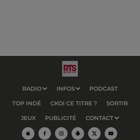
RADIO
INFOS
PODCAST
TOP INDÉ
CKOI CE TITRE ?
SORTIR
JEUX
PUBLICITÉ
CONTACT