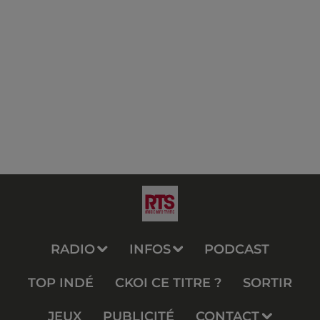
RADIO
INFOS
PODCAST
TOP INDÉ
CKOI CE TITRE ?
SORTIR
JEUX
PUBLICITÉ
CONTACT