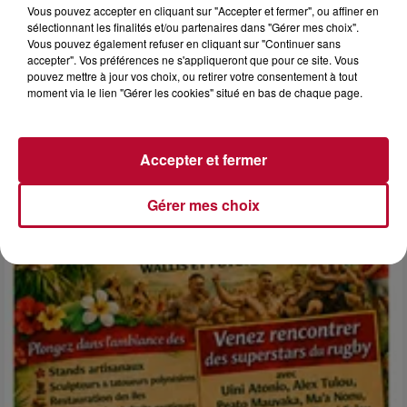
Vous pouvez accepter en cliquant sur "Accepter et fermer", ou affiner en
sélectionnant les finalités et/ou partenaires dans "Gérer mes choix".
Vous pouvez également refuser en cliquant sur "Continuer sans
6 août 2026
accepter". Vos préférences ne s'appliqueront que pour ce site. Vous
pouvez mettre à jour vos choix, ou retirer votre consentement à tout
NÎMES : « LE RÊVE DU GLADIATEUR » INVESTIT
moment via le lien "Gérer les cookies" situé en bas de chaque page.
LES ARÈNES CES 3...
Après un franc succès l'été dernier, le spectacle « Le Rêve
du gladiateur » revient illuminer l'amphithéâtre romain les 6,
7 et 8 août. Une fresque nocturne...
Accepter et fermer
Gérer mes choix