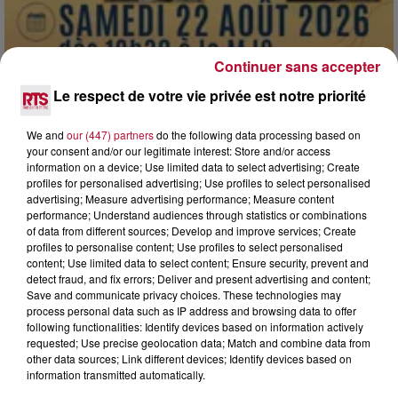
Continuer sans accepter
Le respect de votre vie privée est notre priorité
We and
our (447) partners
do the following data processing based on
7 août 2026
your consent and/or our legitimate interest: Store and/or access
DINER CONCERT À LA MJC DE MARSEILLAN
information on a device; Use limited data to select advertising; Create
profiles for personalised advertising; Use profiles to select personalised
advertising; Measure advertising performance; Measure content
performance; Understand audiences through statistics or combinations
of data from different sources; Develop and improve services; Create
profiles to personalise content; Use profiles to select personalised
content; Use limited data to select content; Ensure security, prevent and
detect fraud, and fix errors; Deliver and present advertising and content;
Save and communicate privacy choices. These technologies may
process personal data such as IP address and browsing data to offer
following functionalities: Identify devices based on information actively
requested; Use precise geolocation data; Match and combine data from
other data sources; Link different devices; Identify devices based on
information transmitted automatically.