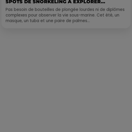
SPOTS DE SNORKELING À EXPLORER...
Pas besoin de bouteilles de plongée lourdes ni de diplômes
complexes pour observer la vie sous-marine. Cet été, un
masque, un tuba et une paire de palmes...
Publié : 7 janvier 2021 à 9h58 par Alexis Vivier