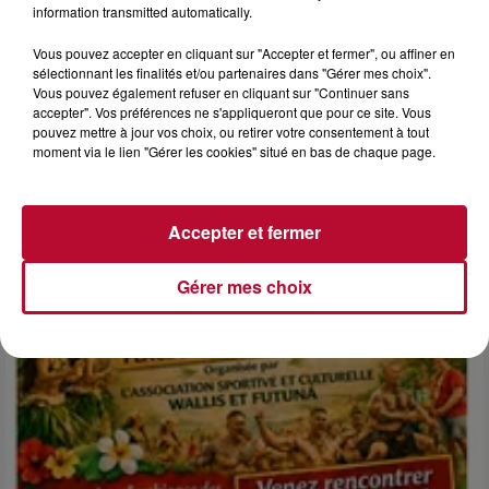
information transmitted automatically.
Vous pouvez accepter en cliquant sur "Accepter et fermer", ou affiner en
sélectionnant les finalités et/ou partenaires dans "Gérer mes choix".
Vous pouvez également refuser en cliquant sur "Continuer sans
accepter". Vos préférences ne s'appliqueront que pour ce site. Vous
pouvez mettre à jour vos choix, ou retirer votre consentement à tout
6 août 2026
moment via le lien "Gérer les cookies" situé en bas de chaque page.
NÎMES : « LE RÊVE DU GLADIATEUR » INVESTIT
LES ARÈNES CES 3...
Après un franc succès l'été dernier, le spectacle « Le Rêve
Accepter et fermer
du gladiateur » revient illuminer l'amphithéâtre romain les 6,
7 et 8 août. Une fresque nocturne...
Gérer mes choix