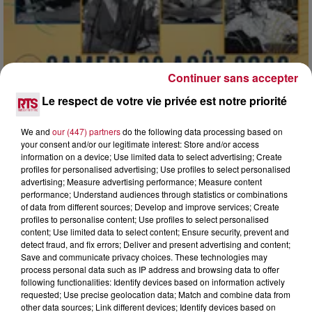
Continuer sans accepter
Le respect de votre vie privée est notre priorité
We and
our (447) partners
do the following data processing based on
your consent and/or our legitimate interest: Store and/or access
information on a device; Use limited data to select advertising; Create
7 août 2026
profiles for personalised advertising; Use profiles to select personalised
DINER CONCERT À LA MJC DE MARSEILLAN
advertising; Measure advertising performance; Measure content
performance; Understand audiences through statistics or combinations
of data from different sources; Develop and improve services; Create
profiles to personalise content; Use profiles to select personalised
content; Use limited data to select content; Ensure security, prevent and
detect fraud, and fix errors; Deliver and present advertising and content;
Save and communicate privacy choices. These technologies may
process personal data such as IP address and browsing data to offer
following functionalities: Identify devices based on information actively
requested; Use precise geolocation data; Match and combine data from
other data sources; Link different devices; Identify devices based on