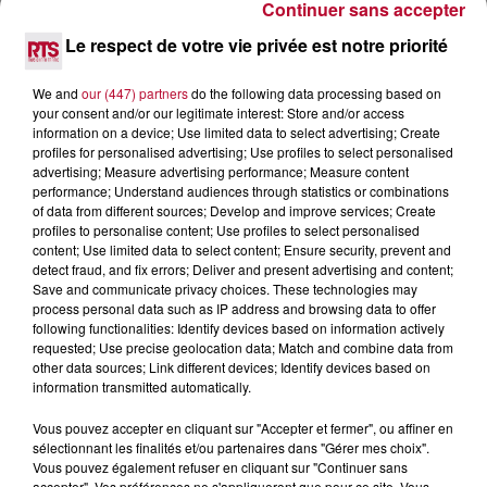
Continuer sans accepter
6 août 2026
Le respect de votre vie privée est notre priorité
NÎMES : « LE RÊVE DU GLADIATEUR » INVESTIT
LES ARÈNES CES 3...
We and
our (447) partners
do the following data processing based on
Après un franc succès l'été dernier, le spectacle « Le Rêve
your consent and/or our legitimate interest: Store and/or access
du gladiateur » revient illuminer l'amphithéâtre romain les 6,
information on a device; Use limited data to select advertising; Create
7 et 8 août. Une fresque nocturne...
profiles for personalised advertising; Use profiles to select personalised
advertising; Measure advertising performance; Measure content
performance; Understand audiences through statistics or combinations
of data from different sources; Develop and improve services; Create
profiles to personalise content; Use profiles to select personalised
content; Use limited data to select content; Ensure security, prevent and
detect fraud, and fix errors; Deliver and present advertising and content;
Save and communicate privacy choices. These technologies may
process personal data such as IP address and browsing data to offer
following functionalities: Identify devices based on information actively
requested; Use precise geolocation data; Match and combine data from
other data sources; Link different devices; Identify devices based on
information transmitted automatically.
Vous pouvez accepter en cliquant sur "Accepter et fermer", ou affiner en
sélectionnant les finalités et/ou partenaires dans "Gérer mes choix".
Vous pouvez également refuser en cliquant sur "Continuer sans
accepter". Vos préférences ne s'appliqueront que pour ce site. Vous