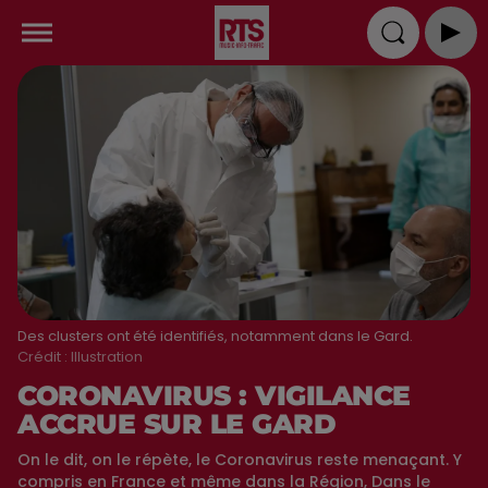
Des clusters ont été identifiés, notamment dans le Gard.
Crédit :
Illustration
CORONAVIRUS : VIGILANCE
ACCRUE SUR LE GARD
On le dit, on le répète, le Coronavirus reste menaçant. Y
compris en France et même dans la Région, Dans le