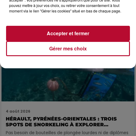
4 août 2026
pouvez mettre à jour vos choix, ou retirer votre consentement à tout
FÊTE DE LA POLYNÉSIE À VILLEVEYRAC
moment via le lien "Gérer les cookies" situé en bas de chaque page.
Accepter et fermer
Gérer mes choix
4 août 2026
HÉRAULT, PYRÉNÉES-ORIENTALES : TROIS
SPOTS DE SNORKELING À EXPLORER...
Pas besoin de bouteilles de plongée lourdes ni de diplômes