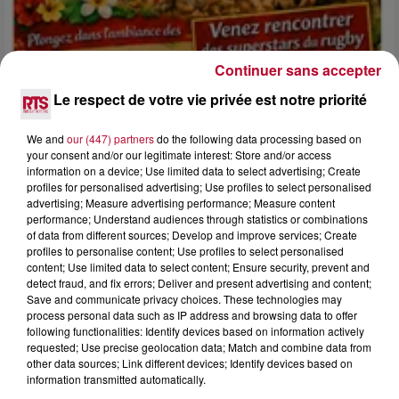
Continuer sans accepter
Le respect de votre vie privée est notre priorité
We and
our (447) partners
do the following data processing based on
4 août 2026
your consent and/or our legitimate interest: Store and/or access
FÊTE DE LA POLYNÉSIE À VILLEVEYRAC
information on a device; Use limited data to select advertising; Create
profiles for personalised advertising; Use profiles to select personalised
advertising; Measure advertising performance; Measure content
performance; Understand audiences through statistics or combinations
of data from different sources; Develop and improve services; Create
profiles to personalise content; Use profiles to select personalised
content; Use limited data to select content; Ensure security, prevent and
detect fraud, and fix errors; Deliver and present advertising and content;
Save and communicate privacy choices. These technologies may
process personal data such as IP address and browsing data to offer
following functionalities: Identify devices based on information actively
requested; Use precise geolocation data; Match and combine data from
other data sources; Link different devices; Identify devices based on
information transmitted automatically.