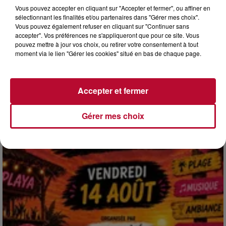
Vous pouvez accepter en cliquant sur "Accepter et fermer", ou affiner en
sélectionnant les finalités et/ou partenaires dans "Gérer mes choix".
Vous pouvez également refuser en cliquant sur "Continuer sans
accepter". Vos préférences ne s'appliqueront que pour ce site. Vous
4 août 2026
pouvez mettre à jour vos choix, ou retirer votre consentement à tout
HÉRAULT, PYRÉNÉES-ORIENTALES : TROIS
moment via le lien "Gérer les cookies" situé en bas de chaque page.
SPOTS DE SNORKELING À EXPLORER...
Pas besoin de bouteilles de plongée lourdes ni de diplômes
complexes pour observer la vie sous-marine. Cet été, un
Accepter et fermer
masque, un tuba et une paire de palmes...
Gérer mes choix