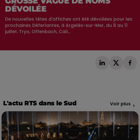
GROSSE VAGUE DE NOMS
DÉVOILÉE
De nouvelles têtes d'affiches ont été dévoilées pour les
prochaines Déferlantes, à Argelès-sur-Mer, du 8 au 11
juillet. Tryo, Offenbach, Cali...
L'actu RTS dans le Sud
Voir plus