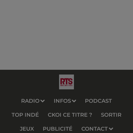
RADIO
INFOS
PODCAST
TOP INDÉ
CKOI CE TITRE ?
SORTIR
JEUX
PUBLICITÉ
CONTACT