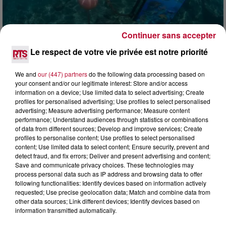
Continuer sans accepter
4 août 2026
Le respect de votre vie privée est notre priorité
HÉRAULT, PYRÉNÉES-ORIENTALES : TROIS
SPOTS DE SNORKELING À EXPLORER...
We and
our (447) partners
do the following data processing based on
Pas besoin de bouteilles de plongée lourdes ni de diplômes
your consent and/or our legitimate interest: Store and/or access
complexes pour observer la vie sous-marine. Cet été, un
information on a device; Use limited data to select advertising; Create
masque, un tuba et une paire de palmes...
profiles for personalised advertising; Use profiles to select personalised
advertising; Measure advertising performance; Measure content
performance; Understand audiences through statistics or combinations
of data from different sources; Develop and improve services; Create
profiles to personalise content; Use profiles to select personalised
content; Use limited data to select content; Ensure security, prevent and
detect fraud, and fix errors; Deliver and present advertising and content;
Save and communicate privacy choices. These technologies may
process personal data such as IP address and browsing data to offer
following functionalities: Identify devices based on information actively
requested; Use precise geolocation data; Match and combine data from
other data sources; Link different devices; Identify devices based on
information transmitted automatically.