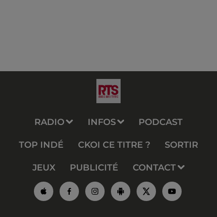
RADIO
INFOS
PODCAST
TOP INDÉ
CKOI CE TITRE ?
SORTIR
JEUX
PUBLICITÉ
CONTACT