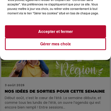
SOIRÉE DJ PLAYA
accepter". Vos préférences ne s'appliqueront que pour ce site. Vous
pouvez mettre à jour vos choix, ou retirer votre consentement à tout
moment via le lien "Gérer les cookies" situé en bas de chaque page.
Accepter et fermer
Gérer mes choix
3 août 2026
NOS IDÉES DE SORTIES POUR CETTE SEMAINE
Début août, c’est le cœur de l’été. La semaine débute, et
comme tous les lundis de l’été, on ouvre l’agenda qui est
encore bien rempli ! Entre sessions...