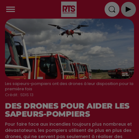
Les sapeurs-pompiers ont des drones à leur disposition pour la
première fois
Crédit :
SDIS 13
DES DRONES POUR AIDER LES
SAPEURS-POMPIERS
Pour faire face aux incendies toujours plus nombreux et
dévastateurs, les pompiers utilisent de plus en plus des
drones, qui ne servent pas seulement à réaliser des