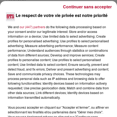
HÉRAULT, PYRÉNÉES-ORIENTALES : TROIS
Continuer sans accepter
SPOTS DE SNORKELING À EXPLORER...
Le respect de votre vie privée est notre priorité
Pas besoin de bouteilles de plongée lourdes ni de diplômes
complexes pour observer la vie sous-marine. Cet été, un
We and
our (447) partners
do the following data processing based on
masque, un tuba et une paire de palmes...
your consent and/or our legitimate interest: Store and/or access
information on a device; Use limited data to select advertising; Create
profiles for personalised advertising; Use profiles to select personalised
advertising; Measure advertising performance; Measure content
performance; Understand audiences through statistics or combinations
of data from different sources; Develop and improve services; Create
profiles to personalise content; Use profiles to select personalised
content; Use limited data to select content; Ensure security, prevent and
detect fraud, and fix errors; Deliver and present advertising and content;
Save and communicate privacy choices. These technologies may
process personal data such as IP address and browsing data to offer
following functionalities: Identify devices based on information actively
requested; Use precise geolocation data; Match and combine data from
other data sources; Link different devices; Identify devices based on
information transmitted automatically.
Vous pouvez accepter en cliquant sur "Accepter et fermer", ou affiner en
sélectionnant les finalités et/ou partenaires dans "Gérer mes choix".
3 août 2026
Vous pouvez également refuser en cliquant sur "Continuer sans