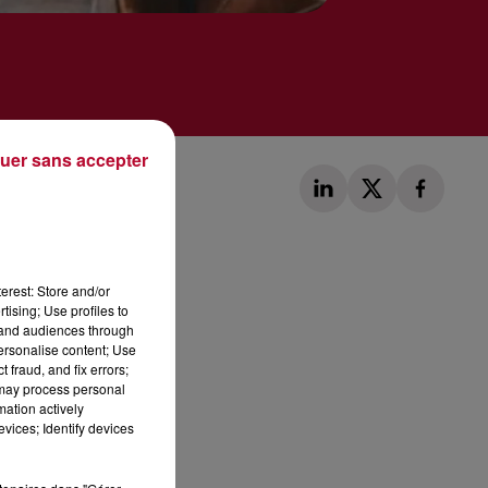
uer sans accepter
erest: Store and/or
tising; Use profiles to
Publié : 20 janvier 2020 à 10h14 par Alexis Vivier
tand audiences through
personalise content; Use
 fraud, and fix errors;
 may process personal
mation actively
vices; Identify devices