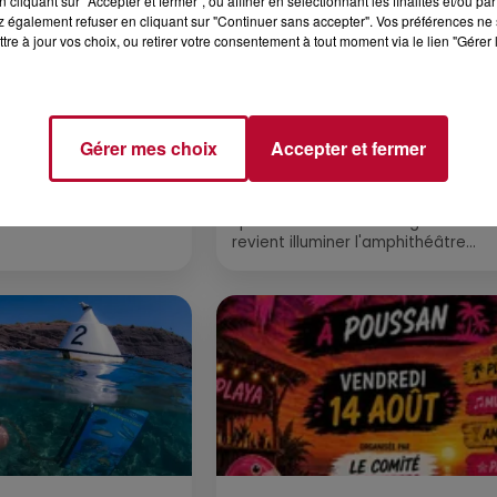
cliquant sur "Accepter et fermer", ou affiner en sélectionnant les finalités et/ou pa
 également refuser en cliquant sur "Continuer sans accepter". Vos préférences ne 
tre à jour vos choix, ou retirer votre consentement à tout moment via le lien "Gérer 
6 août 2026
CERT À LA MJC DE
NÎMES : « LE RÊVE DU
Gérer mes choix
Accepter et fermer
AN
GLADIATEUR » INVESTIT L
ARÈNES CES 3...
Après un franc succès l'été dernier,
spectacle « Le Rêve du gladiateur 
revient illuminer l'amphithéâtre
romain les 6, 7 et 8 août. Une fres
nocturne...