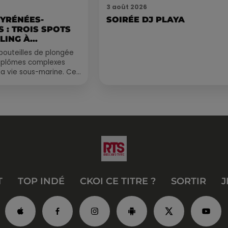
3 août 2026
PYRÉNÉES-
SOIRÉE DJ PLAYA
 : TROIS SPOTS
LING À
.
bouteilles de plongée
diplômes complexes
la vie sous-marine. Cet
, un tuba et une paire
T
TOP INDÉ
CKOI CE TITRE ?
SORTIR
J