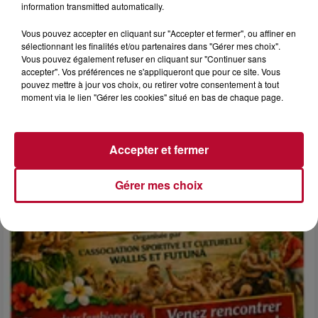
information transmitted automatically.
Vous pouvez accepter en cliquant sur "Accepter et fermer", ou affiner en
sélectionnant les finalités et/ou partenaires dans "Gérer mes choix".
Vous pouvez également refuser en cliquant sur "Continuer sans
accepter". Vos préférences ne s'appliqueront que pour ce site. Vous
pouvez mettre à jour vos choix, ou retirer votre consentement à tout
6 août 2026
moment via le lien "Gérer les cookies" situé en bas de chaque page.
NÎMES : « LE RÊVE DU GLADIATEUR » INVESTIT
LES ARÈNES CES 3...
Après un franc succès l'été dernier, le spectacle « Le Rêve
Accepter et fermer
du gladiateur » revient illuminer l'amphithéâtre romain les 6,
7 et 8 août. Une fresque nocturne...
Gérer mes choix