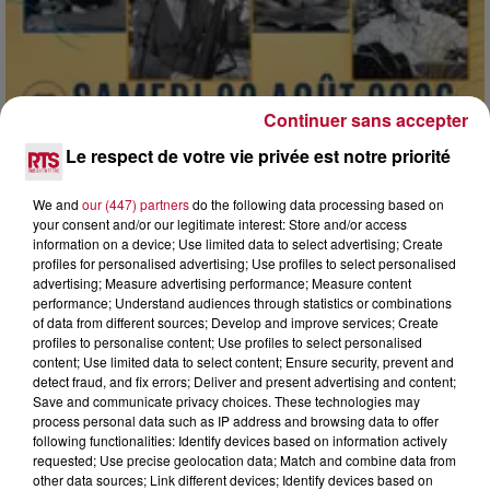
Continuer sans accepter
Le respect de votre vie privée est notre priorité
We and
our (447) partners
do the following data processing based on
your consent and/or our legitimate interest: Store and/or access
7 août 2026
information on a device; Use limited data to select advertising; Create
profiles for personalised advertising; Use profiles to select personalised
DINER CONCERT À LA MJC DE MARSEILLAN
advertising; Measure advertising performance; Measure content
performance; Understand audiences through statistics or combinations
of data from different sources; Develop and improve services; Create
profiles to personalise content; Use profiles to select personalised
content; Use limited data to select content; Ensure security, prevent and
detect fraud, and fix errors; Deliver and present advertising and content;
Save and communicate privacy choices. These technologies may
process personal data such as IP address and browsing data to offer
following functionalities: Identify devices based on information actively
requested; Use precise geolocation data; Match and combine data from
other data sources; Link different devices; Identify devices based on