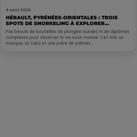
4 août 2026
HÉRAULT, PYRÉNÉES-ORIENTALES : TROIS
SPOTS DE SNORKELING À EXPLORER...
Pas besoin de bouteilles de plongée lourdes ni de diplômes
complexes pour observer la vie sous-marine. Cet été, un
masque, un tuba et une paire de palmes...
Publié : 12 mai 2021 à 10h42 par Corentin Aubry