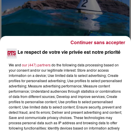
Continuer sans accepter
Le respect de votre vie privée est notre priorité
We and
our (447) partners
do the following data processing based on
4 août 2026
your consent and/or our legitimate interest: Store and/or access
information on a device; Use limited data to select advertising; Create
HÉRAULT, PYRÉNÉES-ORIENTALES : TROIS
profiles for personalised advertising; Use profiles to select personalised
SPOTS DE SNORKELING À EXPLORER...
advertising; Measure advertising performance; Measure content
Pas besoin de bouteilles de plongée lourdes ni de diplômes
performance; Understand audiences through statistics or combinations
complexes pour observer la vie sous-marine. Cet été, un
of data from different sources; Develop and improve services; Create
masque, un tuba et une paire de palmes...
profiles to personalise content; Use profiles to select personalised
content; Use limited data to select content; Ensure security, prevent and
detect fraud, and fix errors; Deliver and present advertising and content;
Save and communicate privacy choices. These technologies may
process personal data such as IP address and browsing data to offer
following functionalities: Identify devices based on information actively