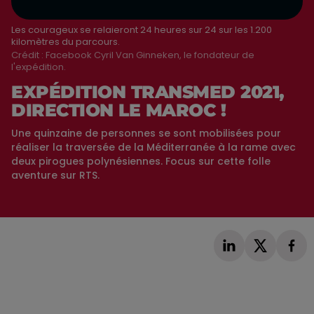
Les courageux se relaieront 24 heures sur 24 sur les 1.200
kilomètres du parcours.
Crédit :
Facebook Cyril Van Ginneken, le fondateur de
l'expédition.
EXPÉDITION TRANSMED 2021,
DIRECTION LE MAROC !
Une quinzaine de personnes se sont mobilisées pour
réaliser la traversée de la Méditerranée à la rame avec
deux pirogues polynésiennes. Focus sur cette folle
aventure sur RTS.