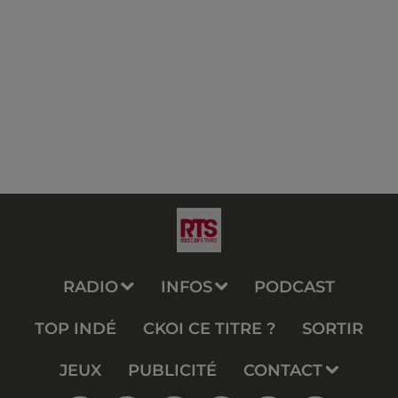
RADIO
INFOS
PODCAST
TOP INDÉ
CKOI CE TITRE ?
SORTIR
JEUX
PUBLICITÉ
CONTACT