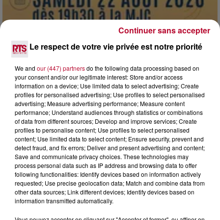
Continuer sans accepter
Le respect de votre vie privée est notre priorité
7 août 2026
We and
our (447) partners
do the following data processing based on
DINER CONCERT À LA MJC DE MARSEILLAN
your consent and/or our legitimate interest: Store and/or access
information on a device; Use limited data to select advertising; Create
profiles for personalised advertising; Use profiles to select personalised
advertising; Measure advertising performance; Measure content
performance; Understand audiences through statistics or combinations
of data from different sources; Develop and improve services; Create
profiles to personalise content; Use profiles to select personalised
content; Use limited data to select content; Ensure security, prevent and
detect fraud, and fix errors; Deliver and present advertising and content;
Save and communicate privacy choices. These technologies may
process personal data such as IP address and browsing data to offer
following functionalities: Identify devices based on information actively
requested; Use precise geolocation data; Match and combine data from
other data sources; Link different devices; Identify devices based on
information transmitted automatically.
Vous pouvez accepter en cliquant sur "Accepter et fermer", ou affiner en