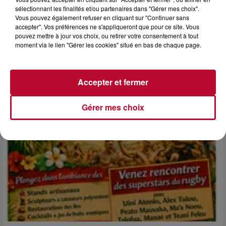
sélectionnant les finalités et/ou partenaires dans "Gérer mes choix".
Vous pouvez également refuser en cliquant sur "Continuer sans
6 août 2026
accepter". Vos préférences ne s'appliqueront que pour ce site. Vous
NÎMES : « LE RÊVE DU GLADIATEUR » INVESTIT
pouvez mettre à jour vos choix, ou retirer votre consentement à tout
LES ARÈNES CES 3...
moment via le lien "Gérer les cookies" situé en bas de chaque page.
Après un franc succès l'été dernier, le spectacle « Le Rêve
du gladiateur » revient illuminer l'amphithéâtre romain les 6,
7 et 8 août. Une fresque nocturne...
Accepter et fermer
Gérer mes choix