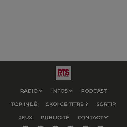
RADIO
INFOS
PODCAST
TOP INDÉ
CKOI CE TITRE ?
SORTIR
JEUX
PUBLICITÉ
CONTACT