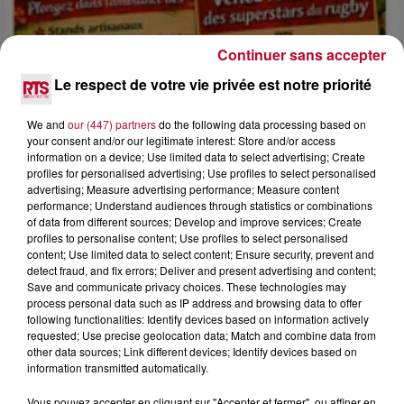
Continuer sans accepter
Le respect de votre vie privée est notre priorité
4 août 2026
We and
our (447) partners
do the following data processing based on
FÊTE DE LA POLYNÉSIE À VILLEVEYRAC
your consent and/or our legitimate interest: Store and/or access
information on a device; Use limited data to select advertising; Create
profiles for personalised advertising; Use profiles to select personalised
advertising; Measure advertising performance; Measure content
performance; Understand audiences through statistics or combinations
of data from different sources; Develop and improve services; Create
profiles to personalise content; Use profiles to select personalised
content; Use limited data to select content; Ensure security, prevent and
detect fraud, and fix errors; Deliver and present advertising and content;
Save and communicate privacy choices. These technologies may
process personal data such as IP address and browsing data to offer
following functionalities: Identify devices based on information actively
requested; Use precise geolocation data; Match and combine data from
other data sources; Link different devices; Identify devices based on
information transmitted automatically.
Vous pouvez accepter en cliquant sur "Accepter et fermer", ou affiner en