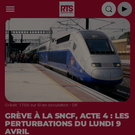
Crédit :
1 TGV sur 10 en circulation - DR
GRÈVE À LA SNCF, ACTE 4 : LES
PERTURBATIONS DU LUNDI 9
AVRIL