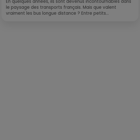
En quelques années, ils sont devenus incontournables dans
le paysage des transports français. Mais que valent
vraiment les bus longue distance ? Entre petits...
Publié : 9 avril 2018 à 8h36 par Loris Galofaro