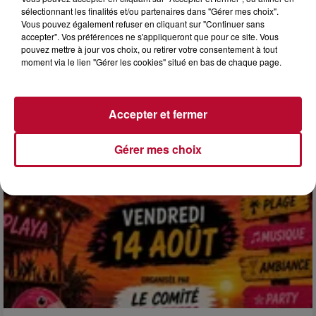
sélectionnant les finalités et/ou partenaires dans "Gérer mes choix".
Vous pouvez également refuser en cliquant sur "Continuer sans
4 août 2026
accepter". Vos préférences ne s'appliqueront que pour ce site. Vous
HÉRAULT, PYRÉNÉES-ORIENTALES : TROIS
pouvez mettre à jour vos choix, ou retirer votre consentement à tout
SPOTS DE SNORKELING À EXPLORER...
moment via le lien "Gérer les cookies" situé en bas de chaque page.
Pas besoin de bouteilles de plongée lourdes ni de diplômes
complexes pour observer la vie sous-marine. Cet été, un
masque, un tuba et une paire de palmes...
Accepter et fermer
Gérer mes choix