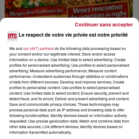
Continuer sans accepter
Le respect de votre vie privée est notre priorité
We and
our (447) partners
do the following data processing based on
4 août 2026
your consent and/or our legitimate interest: Store and/or access
FÊTE DE LA POLYNÉSIE À VILLEVEYRAC
information on a device; Use limited data to select advertising; Create
profiles for personalised advertising; Use profiles to select personalised
advertising; Measure advertising performance; Measure content
performance; Understand audiences through statistics or combinations
of data from different sources; Develop and improve services; Create
profiles to personalise content; Use profiles to select personalised
content; Use limited data to select content; Ensure security, prevent and
detect fraud, and fix errors; Deliver and present advertising and content;
Save and communicate privacy choices. These technologies may
process personal data such as IP address and browsing data to offer
following functionalities: Identify devices based on information actively
requested; Use precise geolocation data; Match and combine data from
other data sources; Link different devices; Identify devices based on
information transmitted automatically.