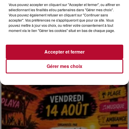
Vous pouvez accepter en cliquant sur "Accepter et fermer", ou affiner en
sélectionnant les finalités et/ou partenaires dans "Gérer mes choix".
Vous pouvez également refuser en cliquant sur "Continuer sans
accepter". Vos préférences ne s'appliqueront que pour ce site. Vous
4 août 2026
pouvez mettre à jour vos choix, ou retirer votre consentement à tout
HÉRAULT, PYRÉNÉES-ORIENTALES : TROIS
moment via le lien "Gérer les cookies" situé en bas de chaque page.
SPOTS DE SNORKELING À EXPLORER...
Pas besoin de bouteilles de plongée lourdes ni de diplômes
complexes pour observer la vie sous-marine. Cet été, un
Accepter et fermer
masque, un tuba et une paire de palmes...
Gérer mes choix