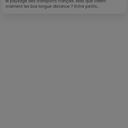
le paysage des transports français. Mais que valent
vraiment les bus longue distance ? Entre petits...
Publié : 31 décembre 2020 à 11h00 par Loris Galofaro