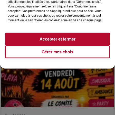
sélectionnant les finalités et/ou partenaires dans "Gérer mes choix".
4 août 2026
Vous pouvez également refuser en cliquant sur "Continuer sans
HÉRAULT, PYRÉNÉES-ORIENTALES : TROIS
accepter". Vos préférences ne s'appliqueront que pour ce site. Vous
SPOTS DE SNORKELING À EXPLORER...
pouvez mettre à jour vos choix, ou retirer votre consentement à tout
moment via le lien "Gérer les cookies" situé en bas de chaque page.
Pas besoin de bouteilles de plongée lourdes ni de diplômes
complexes pour observer la vie sous-marine. Cet été, un
masque, un tuba et une paire de palmes...
Accepter et fermer
Gérer mes choix