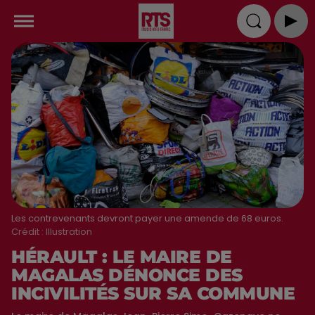
Les contrevenants devront payer une amende de 68 euros.
Crédit :
Illustration
HÉRAULT : LE MAIRE DE
MAGALAS DÉNONCE DES
INCIVILITÉS SUR SA COMMUNE