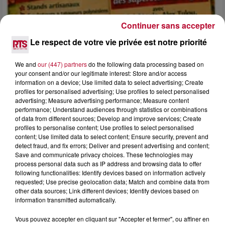
Continuer sans accepter
Le respect de votre vie privée est notre priorité
4 août 2026
We and
our (447) partners
do the following data processing based on
FÊTE DE LA POLYNÉSIE À VILLEVEYRAC
your consent and/or our legitimate interest: Store and/or access
information on a device; Use limited data to select advertising; Create
profiles for personalised advertising; Use profiles to select personalised
advertising; Measure advertising performance; Measure content
performance; Understand audiences through statistics or combinations
of data from different sources; Develop and improve services; Create
profiles to personalise content; Use profiles to select personalised
content; Use limited data to select content; Ensure security, prevent and
detect fraud, and fix errors; Deliver and present advertising and content;
Save and communicate privacy choices. These technologies may
process personal data such as IP address and browsing data to offer
following functionalities: Identify devices based on information actively
requested; Use precise geolocation data; Match and combine data from
other data sources; Link different devices; Identify devices based on
information transmitted automatically.
Vous pouvez accepter en cliquant sur "Accepter et fermer", ou affiner en