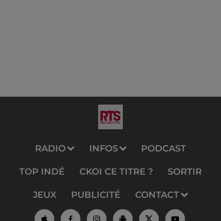
RADIO
INFOS
PODCAST
TOP INDÉ
CKOI CE TITRE ?
SORTIR
JEUX
PUBLICITÉ
CONTACT